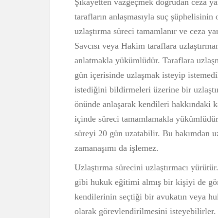
Şikayetten vazgeçmek doğrudan ceza yar
tarafların anlaşmasıyla suç şüphelisinin 
uzlaştırma süreci tamamlanır ve ceza yar
Savcısı veya Hakim taraflara uzlaştırm
anlatmakla yükümlüdür. Taraflara uzlaşma
gün içerisinde uzlaşmak isteyip istemedik
istediğini bildirmeleri üzerine bir uzlaşt
önünde anlaşarak kendileri hakkındaki ka
içinde süreci tamamlamakla yükümlüdür
süreyi 20 gün uzatabilir. Bu bakımdan uzl
zamanaşımı da işlemez.
Uzlaştırma sürecini uzlaştırmacı yürütür
gibi hukuk eğitimi almış bir kişiyi de gör
kendilerinin seçtiği bir avukatın veya hu
olarak görevlendirilmesini isteyebilirler.