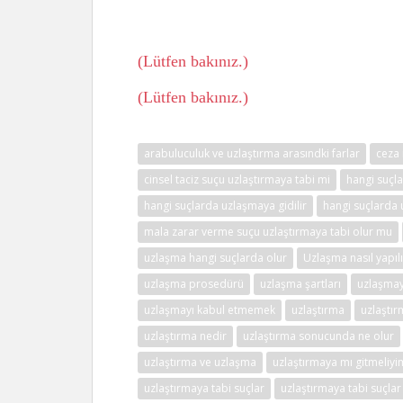
(Lütfen bakınız.)
(Lütfen bakınız.)
arabuluculuk ve uzlaştırma arasındki farlar
ceza
cinsel taciz suçu uzlaştırmaya tabi mi
hangi suçla
hangi suçlarda uzlaşmaya gidilir
hangi suçlarda 
mala zarar verme suçu uzlaştırmaya tabi olur mu
uzlaşma hangi suçlarda olur
Uzlaşma nasıl yapılı
uzlaşma prosedürü
uzlaşma şartları
uzlaşmay
uzlaşmayı kabul etmemek
uzlaştırma
uzlaştı
uzlaştırma nedir
uzlaştırma sonucunda ne olur
uzlaştırma ve uzlaşma
uzlaştırmaya mı gitmeliy
uzlaştırmaya tabi suçlar
uzlaştırmaya tabi suçlar