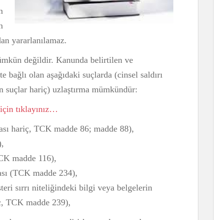
n
n
dan yararlanılamaz.
mkün değildir. Kanunda belirtilen ve
e bağlı olan aşağıdaki suçlarda (cinsel saldırı
an suçlar hariç) uzlaştırma mümkündür:
 için tıklayınız…
rası hariç, TCK madde 86; madde 88),
),
TCK madde 116),
ası (TCK madde 234),
teri sırrı niteliğindeki bilgi veya belgelerin
iç, TCK madde 239),