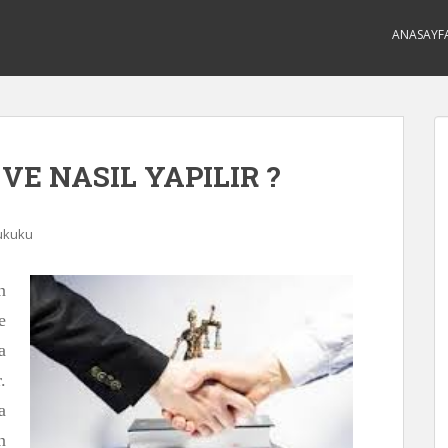
ANASAYF
VE NASIL YAPILIR ?
ukuku
n
e
a
.
a
n