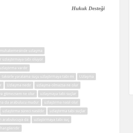
Hukuk Desteği
 muhakemesinde uzlaşma
r uzlaştırmaya tabi oluyor
uzlaştırma vardır
taksirle yaralama suçu uzlaştırmaya tabi mi
Uzlaşma
r
Uzlaşma nedir
uzlaşma olmazsa ne olur
a gitmezsem ne olur
uzlaşmaya tabi suçlar
rma da arabulucu mudur
uzlaştırma nasıl olur
uzlaştırma süreci nasıldır
uzlaştırma tabi suçlar
im arabulucuya da
uzlaştırmaya tabi suç
 hangileridir