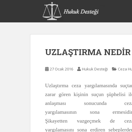
S
k
i
p
t
o
m
UZLAŞTIRMA NEDİR 
a
i
n
27 Ocak 2016
Hukuk Desteği
Ceza H
c
o
n
Uzlaştırma ceza yargılamasında suçta
t
zarar gören kişinin suçun şüphelisi il
e
anlaşması sonucunda cez
n
t
yargılamasının sona ermesidir
Şikayetten vazgeçmek de cez
yargılamasını sona erdiren sebeplerde