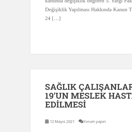
kanunda değişiklik öngören 5. Yargı Pake
Değişiklik Yapılması Hakkında Kanun Te
24 […]
SAĞLIK ÇALIŞANLAR
19’UN MESLEK HAS
EDİLMESİ
12 Mayıs 2021
Yorum yapın