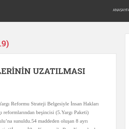
ANASAYF
19)
ELERİNİN UZATILMASI
argı Reformu Strateji Belgesiyle İnsan Hakları
 reformlarından beşincisi (5.Yargı Paketi)
lu’na sunuldu.54 maddeden oluşan 8 ayrı