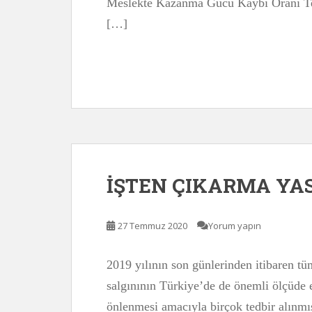
Meslekte Kazanma Gücü Kaybı Oranı Tes
[…]
İŞTEN ÇIKARMA YAS
27 Temmuz 2020
Yorum yapın
2019 yılının son günlerinden itibaren tü
salgınının Türkiye’de de önemli ölçüde 
önlenmesi amacıyla birçok tedbir alınmı