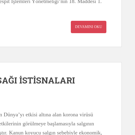
pit İşlemleri Yönetmeliği’nin 18. Maddesi 1.
DEVAMINI OKU
AĞI İSTİSNALARI
m Dünya’yı etkisi altına alan korona virüsü
etkilerinin görülmeye başlamasıyla salgının
ştır. Kanun koyucu salgın sebebiyle ekonomik,