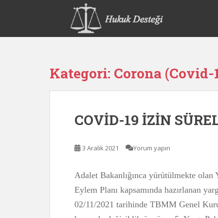
S
k
i
p
t
o
Kategori:
Corona (Covid-
m
a
i
n
COVİD-19 İZİN SÜR
c
o
n
3 Aralık 2021
Yorum yapın
t
e
n
Adalet Bakanlığınca yürütülmekte olan Y
t
Eylem Planı kapsamında hazırlanan yargı
02/11/2021 tarihinde TBMM Genel Kuru