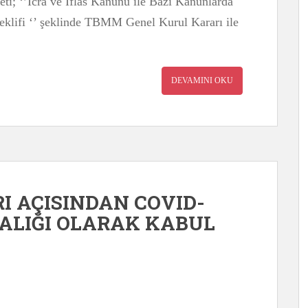
ti; ‘’İcra ve İflas Kanunu ile Bazı Kanunlarda
klifi ‘’ şeklinde TBMM Genel Kurul Kararı ile
DEVAMINI OKU
I AÇISINDAN COVID-
TALIĞI OLARAK KABUL