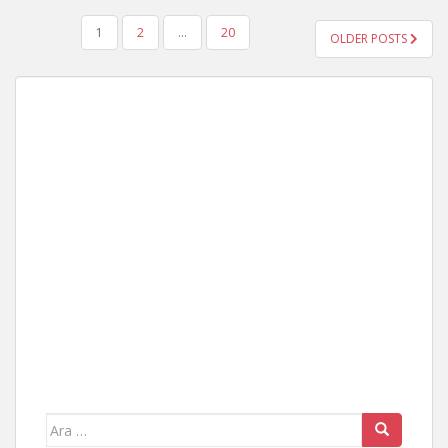
YAZI
1
2
…
20
OLDER POSTS
GEZINMESI
Arama
yap: