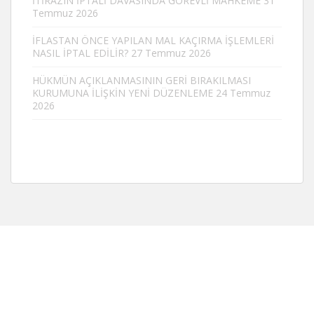
İTİRAZIN İPTALİ DAVASINDA GÖREVLİ MAHKEME
31
Temmuz 2026
İFLASTAN ÖNCE YAPILAN MAL KAÇIRMA İŞLEMLERİ
NASIL İPTAL EDİLİR?
27 Temmuz 2026
HÜKMÜN AÇIKLANMASININ GERİ BIRAKILMASI
KURUMUNA İLİŞKİN YENİ DÜZENLEME
24 Temmuz
2026