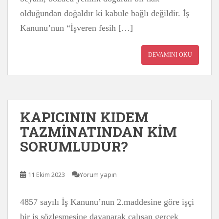
olduğundan doğaldır ki kabule bağlı değildir. İş
Kanunu’nun “İşveren fesih […]
DEVAMINI OKU
KAPICININ KIDEM
TAZMİNATINDAN KİM
SORUMLUDUR?
11 Ekim 2023
Yorum yapın
4857 sayılı İş Kanunu’nun 2.maddesine göre işçi
bir iş sözleşmesine dayanarak çalışan gerçek