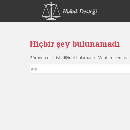
S
k
i
p
t
o
Hiçbir şey bulunamadı
m
a
i
Görünen o ki, istediğinizi bulamadık. Muhtemelen ara
n
Arama
c
yap:
o
n
t
e
n
t