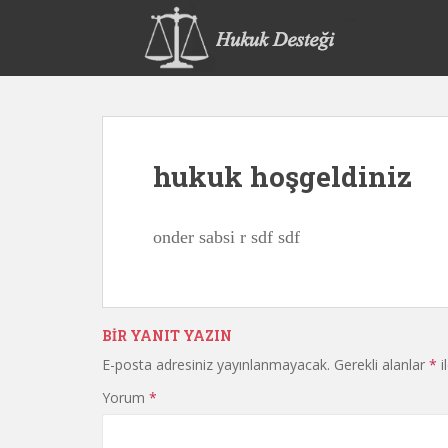
S
k
i
p
t
o
m
hukuk hoşgeldiniz
a
i
n
onder sabsi r sdf sdf
c
o
n
t
e
BIR YANIT YAZIN
n
E-posta adresiniz yayınlanmayacak.
Gerekli alanlar
*
i
t
Yorum
*