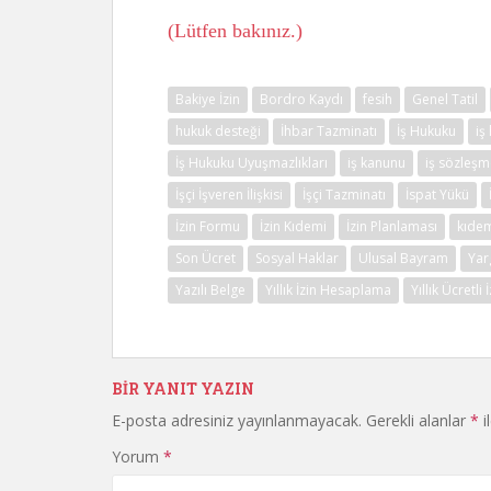
(Lütfen bakınız.)
Bakiye İzin
Bordro Kaydı
fesih
Genel Tatil
hukuk desteği
İhbar Tazminatı
İş Hukuku
iş
İş Hukuku Uyuşmazlıkları
iş kanunu
iş sözleşm
İşçi İşveren İlişkisi
İşçi Tazminatı
İspat Yükü
İzin Formu
İzin Kıdemi
İzin Planlaması
kıdem
Son Ücret
Sosyal Haklar
Ulusal Bayram
Yar
Yazılı Belge
Yıllık İzin Hesaplama
Yıllık Ücretli 
BIR YANIT YAZIN
E-posta adresiniz yayınlanmayacak.
Gerekli alanlar
*
i
Yorum
*