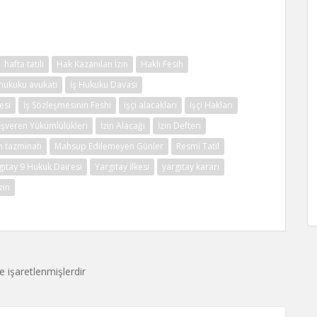
hafta tatili
Hak Kazanılan İzin
Haklı Fesih
 hukuku avukatı
İş Hukuku Davası
esi
İş Sözleşmesinin Feshi
işçi alacakları
İşçi Hakları
İşveren Yükümlülükleri
İzin Alacağı
İzin Defteri
 tazminatı
Mahsup Edilemeyen Günler
Resmi Tatil
gıtay 9 Hukuk Dairesi
Yargıtay İlkesi
yargıtay kararı
İzin
le işaretlenmişlerdir