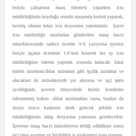
borçlu çalışanına maaş ödemesi yaparken icra
müdürlüğünün koyduğu oranda maaşında kesinti yaparak,
kesmiş olunan tutarı icra dosyasına yatırmalıdır. Şayet
icra müdürlüğü tarafından gönderilen maaş haczi
müzekkeresinde sadece ücretin ¼’ü yazıyorsa işveren
borçlu işçinin ücretinin 1/4’ünü keserek her ay icra
müdürlüğüne ödeme yapmak zorunda kalacak; fakat
kıdem tazminatı-ihbar tazminatı gibi işçilik tazminat ve
alacakları da müzekkerede yer alıyorsa ve işçi işten
ayrıldığında işveren bünyesinde henüz kendisine
ödenmemiş kıdem –ihbar tazminatları varsa, bunları da
dosya borcu kadarına denk gelecek şekilde icra
müdürlüğünün takip dosyasına yatırması gerekecektir.
İşverene maaş haczi müzekkeresi tebliğ edildikten sonra
işçi işten ayrılmış ve böylelikle iş sözleşmesi sona ermişse,