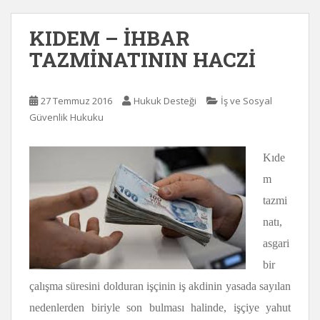
KIDEM – İHBAR
TAZMİNATININ HACZİ
27 Temmuz 2016
Hukuk Desteği
İş ve Sosyal
Güvenlik Hukuku
Kıde
m
tazmi
natı,
asgari
bir
çalışma süresini dolduran işçinin iş akdinin yasada sayılan
nedenlerden biriyle son bulması halinde, işçiye yahut