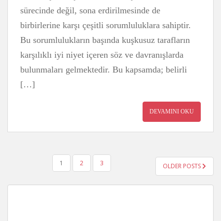
sürecinde değil, sona erdirilmesinde de
birbirlerine karşı çeşitli sorumluluklara sahiptir.
Bu sorumlulukların başında kuşkusuz tarafların
karşılıklı iyi niyet içeren söz ve davranışlarda
bulunmaları gelmektedir. Bu kapsamda; belirli
[…]
DEVAMINI OKU
YAZI
1
2
3
OLDER POSTS
GEZINMESI