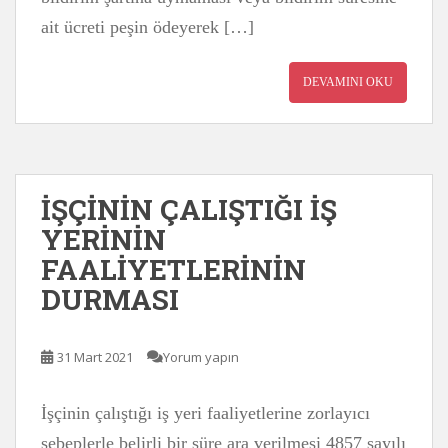
ait ücreti peşin ödeyerek […]
DEVAMINI OKU
İŞÇİNİN ÇALIŞTIĞI İŞ
YERİNİN
FAALİYETLERİNİN
DURMASI
31 Mart 2021
Yorum yapın
İşçinin çalıştığı iş yeri faaliyetlerine zorlayıcı
sebeplerle belirli bir süre ara verilmesi 4857 sayılı