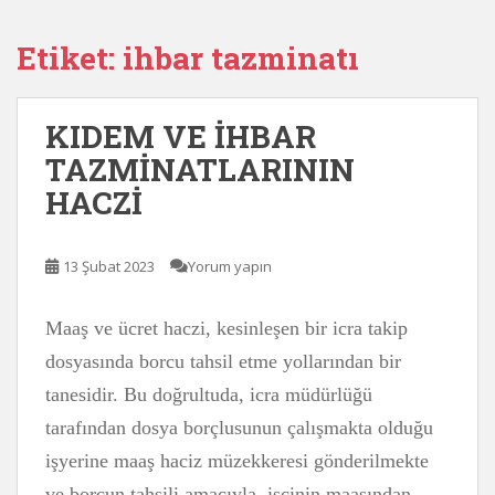
Etiket:
ihbar tazminatı
KIDEM VE İHBAR
TAZMİNATLARININ
HACZİ
13 Şubat 2023
Yorum yapın
Maaş ve ücret haczi, kesinleşen bir icra takip
dosyasında borcu tahsil etme yollarından bir
tanesidir. Bu doğrultuda, icra müdürlüğü
tarafından dosya borçlusunun çalışmakta olduğu
işyerine maaş haciz müzekkeresi gönderilmekte
ve borcun tahsili amacıyla, işçinin maaşından