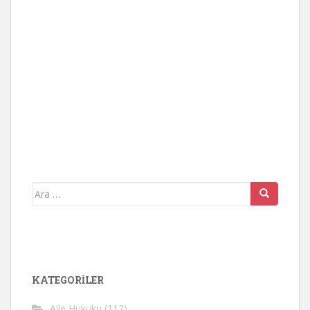
Arama
yap:
KATEGORİLER
Aile Hukuku
(112)