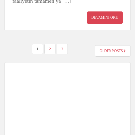
faaliyetin tamamen ya […]
DEVAMINI OKU
YAZI
1
2
3
OLDER POSTS
GEZINMESI