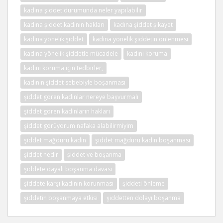
kadına şiddet durumunda neler yapılabilir
kadına şiddet kadının hakları
kadına şiddet şikayet
kadına yönelik şiddet
kadına yönelik şiddetin önlenmesi
kadına yönelik şiddetle mücadele
kadını koruma
kadını koruma için tedbirler,
kadının şiddet sebebiyle boşanması
şiddet gören kadınlar nereye başvurmalı
şiddet gören kadınların hakları
şiddet görüyorum nafaka alabilirmiyim
şiddet mağduru kadın
şiddet mağduru kadın boşanması
şiddet nedir
şiddet ve boşanma
şiddete dayalı boşanma davası
şiddete karşı kadının korunması
şiddeti önleme
şiddetin boşanmaya etkisi
şiddetten dolayı boşanma