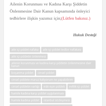
Ailenin Korunması ve Kadına Karşı Şiddetin
Önlenmesine Dair Kanun kapsamında önleyici
tedbirlere ilişkin yazımız için;
(Lütfen bakınız.)
Hukuk Desteği
aile içi şiddet nafaka
aile içi şiddet tedbir nafakası
aile içi şiddetin önlenmesi
ailenin korunması ve kadına karşı şiddetin önlenmesine dair
kanun
boşanma şiddet
cinsel şiddet
cinsel şiddete maruz kalıyorum ne yapabilirim
cinsel şiddetin varlığı
eski eşin şiddeti
evlilik içi şiddet
hamile kadına karşı şiddet uygulanması
hamile kadına şiddet
istanbul sözleşmesi