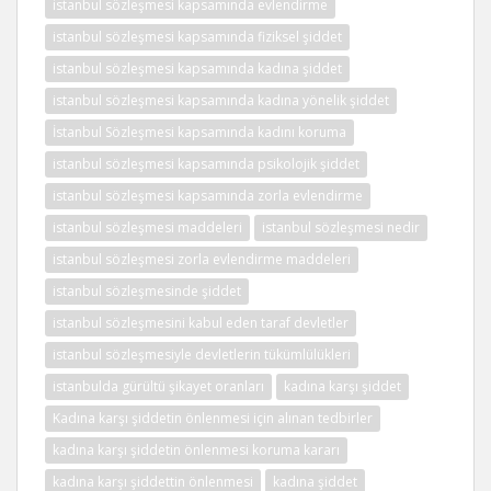
istanbul sözleşmesi kapsamında evlendirme
istanbul sözleşmesi kapsamında fiziksel şiddet
istanbul sözleşmesi kapsamında kadına şiddet
istanbul sözleşmesi kapsamında kadına yönelik şiddet
İstanbul Sözleşmesi kapsamında kadını koruma
istanbul sözleşmesi kapsamında psikolojik şiddet
istanbul sözleşmesi kapsamında zorla evlendirme
istanbul sözleşmesi maddeleri
istanbul sözleşmesi nedir
istanbul sözleşmesi zorla evlendirme maddeleri
istanbul sözleşmesinde şiddet
istanbul sözleşmesini kabul eden taraf devletler
istanbul sözleşmesiyle devletlerin tükümlülükleri
istanbulda gürültü şikayet oranları
kadına karşı şiddet
Kadına karşı şiddetin önlenmesi için alınan tedbirler
kadına karşı şiddetin önlenmesi koruma kararı
kadına karşı şiddettin önlenmesi
kadına şiddet