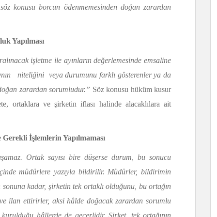
r, söz konusu borcun ödenmemesinden doğan zarardan
luk Yapılması
alınacak işletme ile ayınların değerlemesinde emsaline
nın niteliğini veya durumunu farklı gösterenler ya da
 doğan zarardan sorumludur.”
Söz konusu hüküm kusur
te, ortaklara ve şirketin iflası halinde alacaklılara ait
 Gerekli İşlemlerin Ya­pılmaması
i aşamaz. Ortak sayısı bire düşerse durum, bu sonucu
inde müdürlere yazıyla bildirilir. Müdürler, bildirimin
sonuna kadar, şirketin tek ortaklı olduğunu, bu ortağın
l ve ilan ettirirler, aksi hâlde doğacak zarardan sorumlu
a kurulduğu hâllerde de geçerlidir
.
Şirket, tek ortağının