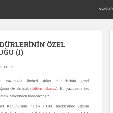
ANASAYF
DÜRLERİNİN ÖZEL
ĞU (I)
et Hukuku
a yazımızda limited şirket müdürlerinin genel
uğunu ele almıştık
(Lütfen bakınız.)
. Bu yazımızda ise;
luluk hallerinden bahsedeceğiz.
aret Kanunu’nun (“TTK”) 644. maddesinde yapılan