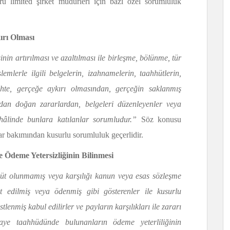
ürü limited şirket müdürleri için bazı özel sorumluluk
ırı Olması
inin artırılması ve azaltılması ile birleşme, bölünme, tür
mlerle ilgili belgelerin, izahnamelerin, taahhütlerin,
sahte, gerçeğe aykırı olmasından, gerçeğin saklanmış
dan doğan zararlardan, belgeleri düzenleyenler veya
ı hâlinde bunlara katılanlar sorumludur.”
Söz konusu
ar bakımından kusurlu sorumluluk geçerlidir.
 Ödeme Yetersizliğinin Bilinmesi
t olunmamış veya karşılığı kanun veya esas sözleşme
 edilmiş veya ödenmiş gibi gösterenler ile kusurlu
üstlenmiş kabul edilirler ve payların karşılıkları ile zararı
rmaye taahhüdünde bulunanların ödeme yeterliliğinin