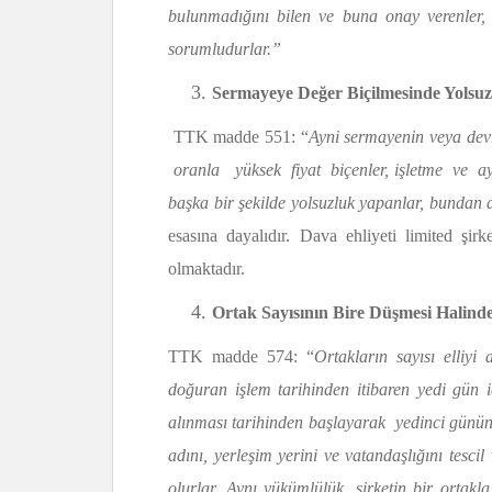
bulunmadığını bilen ve buna onay verenle
sorumludurlar.”
Sermayeye Değer Biçilmesinde Yolsuz
TTK madde 551: “
Ayni sermayenin veya devr
oranla yüksek fiyat biçenler, işletme ve ay
başka bir şekilde yolsuzluk yapanlar, bundan
esası­na dayalıdır. Dava ehliyeti limited şirke
olmaktadır.
Ortak Sayısının Bire Düşmesi Halinde
TTK madde 574: “
Ortakların sayısı elliy
doğuran işlem tarihinden itibaren yedi gün iç
alınması tarihinden başlayarak yedinci günün 
adını, yerleşim yerini ve vatandaşlığını tesci
olurlar. Aynı yükümlülük, şirketin bir ortakl