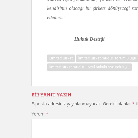
kendisinin olacağı bir şirkete dönüşeceği s
edemez.”
Hukuk Desteği
Limited şirket
limited şirket müdür sorumluluğu
limited şirket müdürü özel hukuki sorumluluğu
BIR YANIT YAZIN
E-posta adresiniz yayınlanmayacak.
Gerekli alanlar
*
i
Yorum
*