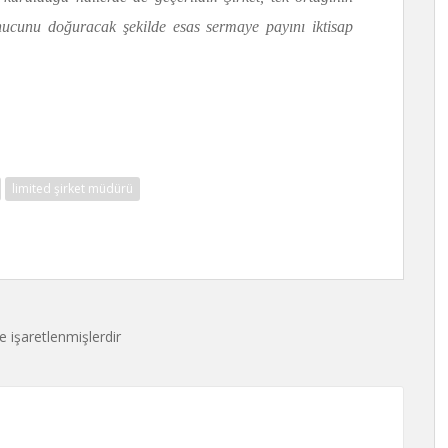
onucunu doğuracak şekilde esas sermaye payını iktisap
limited şirket müdürü
le işaretlenmişlerdir