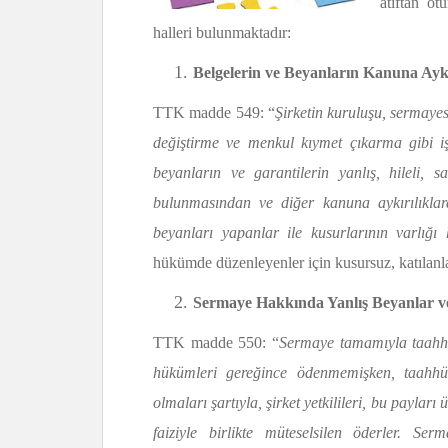
atıftan öt
halleri bulunmaktadır:
Belgelerin ve Beyanların Kanuna Ayk
TTK madde 549: “
Şirketin kuruluşu, sermayes
değiştirme ve menkul kıymet çıkarma gibi işle
beyanların ve garantilerin yanlış, hileli, 
bulunmasından ve diğer kanuna aykırılıklar
beyanları yapanlar ile kusurlarının varlığ
hükümde düzenleyenler için kusursuz, katılanl
Sermaye Hakkında Yanlış Beyanlar ve
TTK madde 550: “
Sermaye tamamıyla taahhü
hükümleri gereğince ödenmemişken, taahhüt
olmaları şartıyla, şirket yetkilileri, bu payları 
faiziyle birlikte müteselsilen öderler. Se