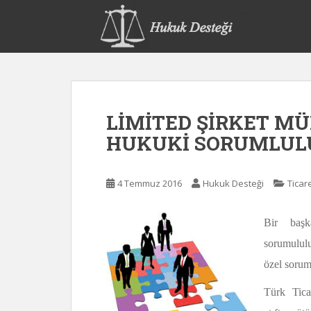
S
k
i
p
t
o
m
LİMİTED ŞİRKET MÜ
a
i
HUKUKİ SORUMLULU
n
c
o
4 Temmuz 2016
Hukuk Desteği
Ticar
n
t
Bir başk
e
sorumulul
n
t
özel sorum
Türk Tic