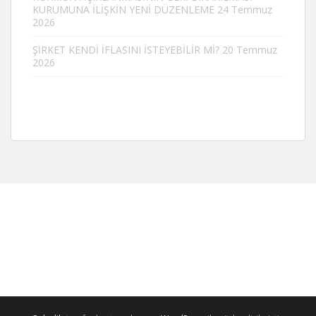
KURUMUNA İLİŞKİN YENİ DÜZENLEME
24 Temmuz
2026
ŞİRKET KENDİ İFLASINI İSTEYEBİLİR Mİ?
20 Temmuz
2026