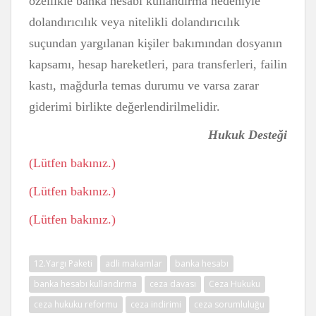
özellikle banka hesabı kullandırma nedeniyle
dolandırıcılık veya nitelikli dolandırıcılık
suçundan yargılanan kişiler bakımından dosyanın
kapsamı, hesap hareketleri, para transferleri, failin
kastı, mağdurla temas durumu ve varsa zarar
giderimi birlikte değerlendirilmelidir.
Hukuk Desteği
(Lütfen bakınız.)
(Lütfen bakınız.)
(Lütfen bakınız.)
12.Yargı Paketi
adli makamlar
banka hesabı
banka hesabı kullandırma
ceza davası
Ceza Hukuku
ceza hukuku reformu
ceza indirimi
ceza sorumluluğu