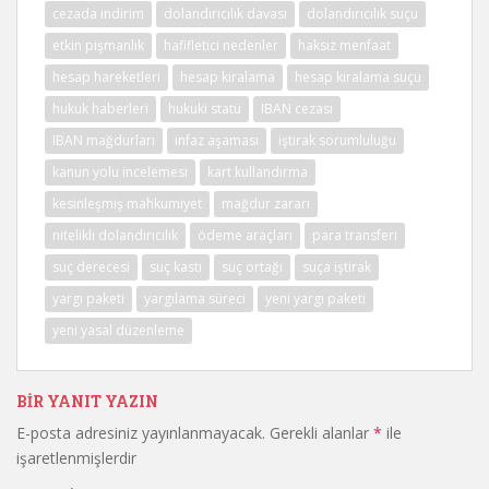
cezada indirim
dolandırıcılık davası
dolandırıcılık suçu
etkin pişmanlık
hafifletici nedenler
haksız menfaat
hesap hareketleri
hesap kiralama
hesap kiralama suçu
hukuk haberleri
hukuki statü
IBAN cezası
IBAN mağdurları
infaz aşaması
iştirak sorumluluğu
kanun yolu incelemesi
kart kullandırma
kesinleşmiş mahkumiyet
mağdur zararı
nitelikli dolandırıcılık
ödeme araçları
para transferi
suç derecesi
suç kastı
suç ortağı
suça iştirak
yargı paketi
yargılama süreci
yeni yargı paketi
yeni yasal düzenleme
BIR YANIT YAZIN
E-posta adresiniz yayınlanmayacak.
Gerekli alanlar
*
ile
işaretlenmişlerdir