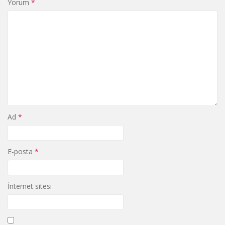
Yorum
*
Ad
*
E-posta
*
İnternet sitesi