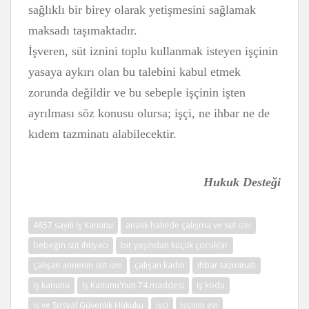
sağlıklı bir birey olarak yetişmesini sağlamak
maksadı taşımaktadır.
İşveren, süt iznini toplu kullanmak isteyen işçinin
yasaya aykırı olan bu talebini kabul etmek
zorunda değildir ve bu sebeple işçinin işten
ayrılması söz konusu olursa; işçi, ne ihbar ne de
kıdem tazminatı alabilecektir.
Hukuk Desteği
4857 sayılı İş Kanunu
analık halinde çalışma ve süt izni
bebeğin süt ihtiyacı
bir yaşından küçük çocuklar
çalışan annenin süt izni
çalışan kadın
ihbar tazminatı
iş kanunu
İş Kanunu'nun 74.maddesi
iş kodu
İş ve Sosyal Güvenlik Hukuku
işçi
işçinin evi