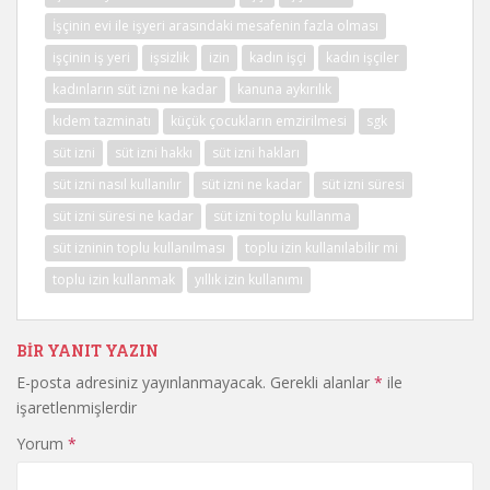
İşçinin evi ile işyeri arasındaki mesafenin fazla olması
işçinin iş yeri
işsizlik
izin
kadın işçi
kadın işçiler
kadınların süt izni ne kadar
kanuna aykırılık
kıdem tazminatı
küçük çocukların emzirilmesi
sgk
süt izni
süt izni hakkı
süt izni hakları
süt izni nasıl kullanılır
süt izni ne kadar
süt izni süresi
süt izni süresi ne kadar
süt izni toplu kullanma
süt izninin toplu kullanılması
toplu izin kullanılabilir mi
toplu izin kullanmak
yıllık izin kullanımı
BIR YANIT YAZIN
E-posta adresiniz yayınlanmayacak.
Gerekli alanlar
*
ile
işaretlenmişlerdir
Yorum
*