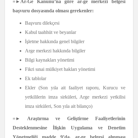
=►Ar-Ge Kanunu’na göre ar-ge merkezi belgesi
başvuru dosyasında olması gerekenler:
Başvuru dilekçesi
Kabul taahhüt ve beyanlar
İşletme hakkında genel bilgiler
Arge merkezi hakkında bilgiler
Bilgi kaynakları yönetimi
Fikri sınai mülkiyet hakları yönetimi
Ek tablolar
Ekler (Son yıla ait faaliyet raporu, Kurucu ve
yetkililerin imza sirküleri, Arge merkezi yetkilisi
imza sirküleri, Son yıla ait bilanço)
=► Araştırma ve Geliştirme Faaliyetlerinin
Desteklenmesine İlişkin Uygulama ve Denetim
Yönetmeliği
madde 9’da, ar-ge belgesi alınması