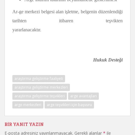
Ar-ge merkezi belgesi alan işletme, belgenin düzenlendiği
tarihten itibaren teşvikten
yararlanacaktır.
Hukuk Desteği
araştırma geliştirme faaliyeti
araştırma geliştirme merkezleri
araştırma geliştirme teşvikleri
arge avantajları
arge merkezleri
arge teşvikleri için başvuru
BIR YANIT YAZIN
E-posta adresiniz yayınlanmayacak.
Gerekli alanlar
*
ile