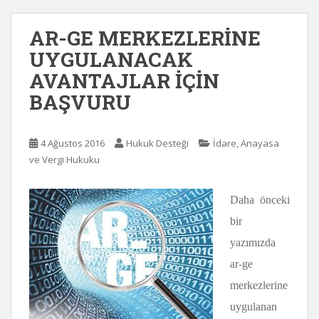
AR-GE MERKEZLERİNE
UYGULANACAK
AVANTAJLAR İÇİN
BAŞVURU
4 Ağustos 2016
Hukuk Desteği
İdare, Anayasa
ve Vergi Hukuku
Daha önceki
bir
yazımızda
ar-ge
merkezlerine
uygulanan