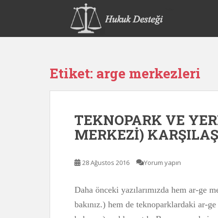
S
k
i
p
t
o
Etiket:
arge merkezleri
m
a
i
n
TEKNOPARK VE YERİ
c
o
MERKEZİ) KARŞILA
n
t
e
28 Ağustos 2016
Yorum yapın
n
t
Daha önceki yazılarımızda hem ar-ge mer
bakınız.) hem de teknoparklardaki ar-ge