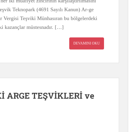
her iki muafiyet zincirinin karşılaştırılmasını
 Teşvik Teknopark (4691 Sayılı Kanun) Ar-ge
 Vergisi Teşviki Münhasıran bu bölgelerdeki
aki kazançlar müstesnadır. […]
DEVAMINI OKU
 ARGE TEŞVİKLERİ ve