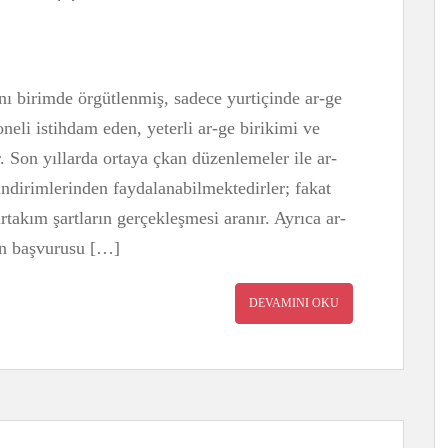
nı birimde örgütlenmiş, sadece yurtiçinde ar-ge
oneli istihdam eden, yeterli ar-ge birikimi ve
 Son yıllarda ortaya çkan düzenlemeler ile ar-
indirimlerinden faydalanabilmektedirler; fakat
rtakım şartların gerçekleşmesi aranır. Ayrıca ar-
ın başvurusu […]
DEVAMINI OKU