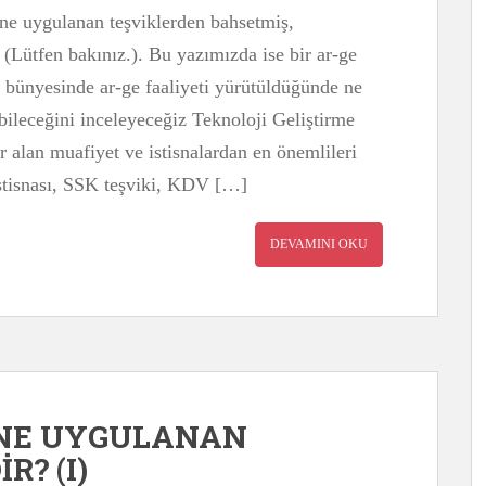
ne uygulanan teşviklerden bahsetmiş,
k (Lütfen bakınız.). Bu yazımızda ise bir ar-ge
 bünyesinde ar-ge faaliyeti yürütüldüğünde ne
abileceğini inceleyeceğiz Teknoloji Geliştirme
alan muafiyet ve istisnalardan en önemlileri
 istisnası, SSK teşviki, KDV […]
DEVAMINI OKU
İNE UYGULANAN
R? (I)