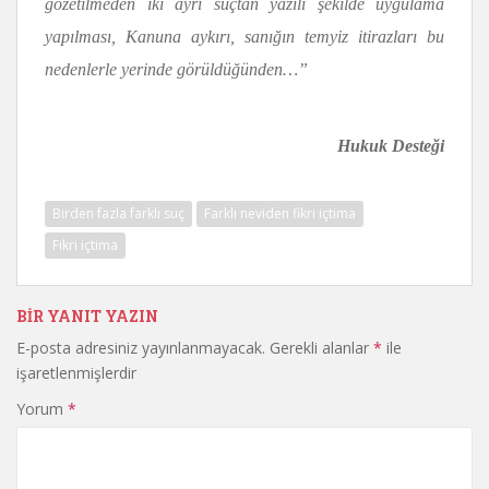
gözetilmeden iki ayrı suçtan yazılı şekilde uygulama
yapılması, Kanuna aykırı, sanığın temyiz itirazları bu
nedenlerle yerinde görüldüğünden…”
Hukuk Desteği
Birden fazla farklı suç
Farklı neviden fikri içtima
Fikri içtima
BIR YANIT YAZIN
E-posta adresiniz yayınlanmayacak.
Gerekli alanlar
*
ile
işaretlenmişlerdir
Yorum
*