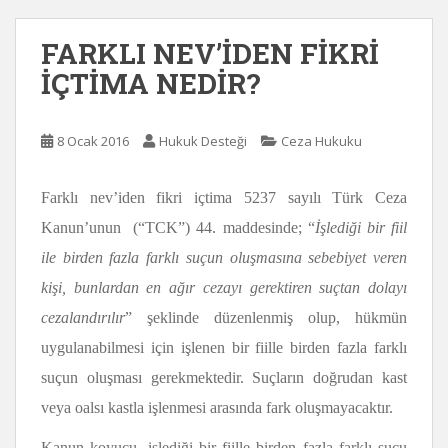
FARKLI NEV’İDEN FİKRİ
İÇTİMA NEDİR?
8 Ocak 2016
Hukuk Desteği
Ceza Hukuku
Farklı nev’iden fikri içtima 5237 sayılı Türk Ceza
Kanun’unun (“TCK”) 44. maddesinde; “
İşlediği bir fiil
ile birden fazla farklı suçun oluşmasına sebebiyet veren
kişi, bunlardan en ağır cezayı gerektiren suçtan dolayı
cezalandırılır
” şeklinde düzenlenmiş olup, hükmün
uygulanabilmesi için işlenen bir fiille birden fazla farklı
suçun oluşması gerekmektedir. Suçların doğrudan kast
veya oalsı kastla işlenmesi arasında fark oluşmayacaktır.
Kanun koyucu, işlediği bir fiille birden fazla farklı suçu