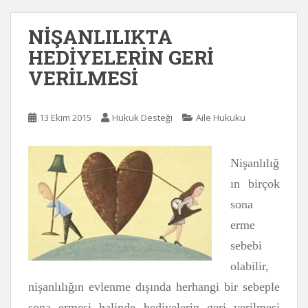
NİŞANLILIKTA
HEDİYELERİN GERİ
VERİLMESİ
13 Ekim 2015
Hukuk Desteği
Aile Hukuku
Nişanlılığ
ın birçok
sona
erme
sebebi
olabilir,
nişanlılığın evlenme dışında herhangi bir sebeple
sona ermesi halinde hediyelerin geri verilmesi