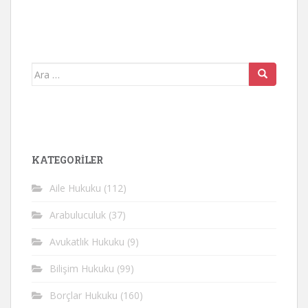
Arama
yap:
KATEGORİLER
Aile Hukuku
(112)
Arabuluculuk
(37)
Avukatlık Hukuku
(9)
Bilişim Hukuku
(99)
Borçlar Hukuku
(160)