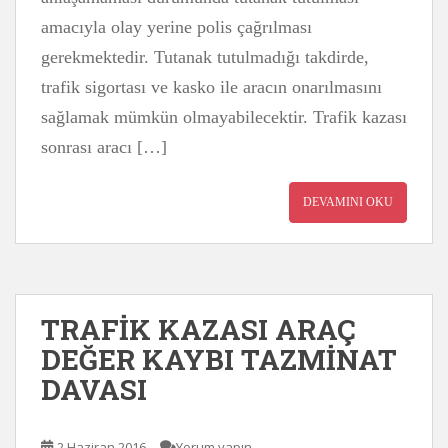
amacıyla olay yerine polis çağrılması
gerekmektedir. Tutanak tutulmadığı takdirde,
trafik sigortası ve kasko ile aracın onarılmasını
sağlamak mümkün olmayabilecektir. Trafik kazası
sonrası aracı […]
DEVAMINI OKU
TRAFİK KAZASI ARAÇ
DEĞER KAYBI TAZMİNAT
DAVASI
2 Haziran 2016
Yorum yapın