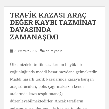
TRAFİK KAZASI ARAÇ
DEĞER KAYBI TAZMİNAT
DAVASINDA
ZAMANAŞIMI
7 Temmuz 2016
Yorum yapın
Ülkemizdeki trafik kazalarının büyük bir
çoğunluğunda maddi hasar meydana gelmektedir.
Maddi hasarlı trafik kazalarında kazaya karışan
araç sürücüleri, polis çağırmaksızın kendi
aralarında kaza tespit tutanağı
düzenleyebilmektedirler. Ancak tarafların
anlaşamaması durumunda tutanak tutulması