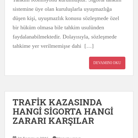
sistemine üye olan kuruluşlarla uyuşmazlığa
düşen kişi, uyuşmazlık konusu sözleşmede özel
bir hüküm olmasa bile tahkim usulünden
faydalanabilmektedir. Dolayısıyla, sözleşmede
tahkime yer verilmemişse dahi […]
DEVAMINI OKU
TRAFİK KAZASINDA
HANGİ SİGORTA HANGİ
ZARARI KARŞILAR