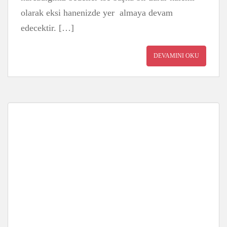
olarak eksi hanenizde yer almaya devam
edecektir. […]
DEVAMINI OKU