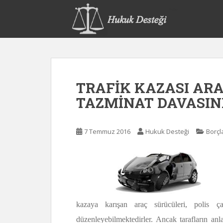
S
k
i
p
t
o
m
TRAFİK KAZASI ARA
a
i
TAZMİNAT DAVASI
n
c
o
7 Temmuz 2016
Hukuk Desteği
Borçl
n
t
e
n
t
kazaya karışan araç sürücüleri, polis ça
düzenleyebilmektedirler. Ancak tarafların a