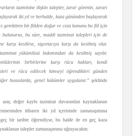
arın tazminine ilişkin talepler, zarar görenin, zararı
şlayarak iki yıl ve herhalde, kaza gününden başlayarak
 gerektiren bir fiilden doğar ve ceza kanunu bu fiil için
bulunursa, bu süre, maddi tazminat talepleri için de
 karşı kesilirse, sigortacıya karşı da kesilmiş olur.
tazminat yükümlüsü bakımından da kesilmiş sayılır.
lülerinin birbirlerine karşı rücu hakları, kendi
ikleri ve rücu edilecek kimseyi öğrendikleri günden
iğer hususlarda, genel hükümler uygulanır.”
şeklinde
an araç değer kaybı tazminat davasından kaynaklanan
enmesinden itibaren iki yıl içerisinde zamanaşımına
 geç bir tarihte öğrendiyse, bu halde de en geç kaza
kaynaklanan talepler zamanaşımına uğrayacaktır.