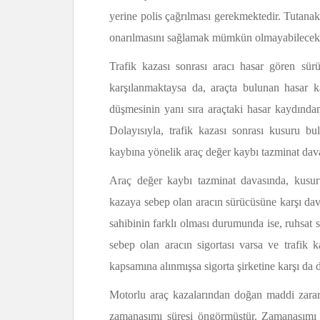
yerine polis çağrılması gerekmektedir. Tutanak 
onarılmasını sağlamak mümkün olmayabilecekt
Trafik kazası sonrası aracı hasar gören sürüc
karşılanmaktaysa da, araçta bulunan hasar k
düşmesinin yanı sıra araçtaki hasar kaydında
Dolayısıyla, trafik kazası sonrası kusuru 
kaybına yönelik araç değer kaybı tazminat dav
Araç değer kaybı tazminat davasında, kusu
kazaya sebep olan aracın sürücüsüne karşı dav
sahibinin farklı olması durumunda ise, ruhsat s
sebep olan aracın sigortası varsa ve trafik
kapsamına alınmışsa sigorta şirketine karşı da d
Motorlu araç kazalarından doğan maddi zararla
zamanaşımı süresi öngörmüştür. Zamanaşımı