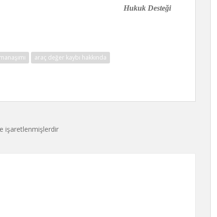
 Desteği
amanaşımı
araç değer kaybı hakkında
le işaretlenmişlerdir