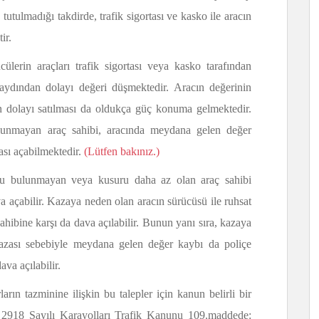
tutulmadığı takdirde, trafik sigortası ve kasko ile aracın
ir.
ülerin araçları trafik sigortası veya kasko tarafından
aydından dolayı değeri düşmektedir. Aracın değerinin
n dolayı satılması da oldukça güç konuma gelmektedir.
bulunmayan araç sahibi, aracında meydana gelen değer
ası açabilmektedir.
(Lütfen bakınız.)
ru bulunmayan veya kusuru daha az olan araç sahibi
a açabilir. Kazaya neden olan aracın sürücüsü ile ruhsat
ahibine karşı da dava açılabilir. Bunun yanı sıra, kazaya
 kazası sebebiyle meydana gelen değer kaybı da poliçe
ava açılabilir.
rın tazminine ilişkin bu talepler için kanun belirli bir
 2918 Sayılı Karayolları Trafik Kanunu 109.maddede: