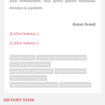
karar vermektedirler, fakat gerekli görülen durumlarda
duruşma da yapılabilir.
Hukuk Desteği
(Lütfen bakınız.)
(Lütfen bakınız.)
araç değer kaybı
araç değer kaybında ne yapmalıyım
araç sigortası neleri ödemez
engelli işçilerin sigorta primleri
sigorta şirketine dava
sigorta tahkim komisyonu
sigorta tahkim komisyonu dosyası
sigorta uyuşmazlıkları
BIR YANIT YAZIN