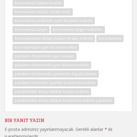
koronavirüs dükkan kiraları
koronavirüs mücbir sebep midir
koronavirüs nedeniyle işyeri kirasının indirimi
koronavirüs salgını
koronavirüs salgını tedbirleri
koronavirüsten dolayı dükkan kiraları indirimi
koronavirüsü
koronavirüsün işyeri kiralarına etkisi
pandemi döneminde işyeri kiraları
pandemi döneminde işyeri kirasına indirim
pandemi döneminde işyerlerinin kapalı kalması
pandemi nedeniyle işyerleri kiralarında indirim
pandemiden dolayı dükkan kiraları indirimi
pandemiden dolayı dükkan kiralarında indirim yapılması
BIR YANIT YAZIN
E-posta adresiniz yayınlanmayacak.
Gerekli alanlar
*
ile
işaretlenmişlerdir