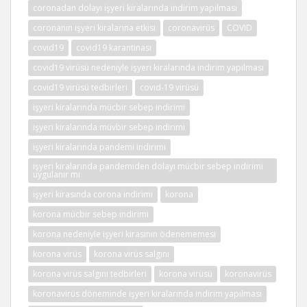
coronadan dolayı işyeri kiralarında indirim yapılması
coronanın işyeri kiralarına etkisi
coronavirüs
COVID
covid19
covid19 karantinası
covid19 virüsü nedeniyle işyeri kiralarında indirim yapılması
covid19 virüsü tedbirleri
covıd-19 virüsü
işyeri kiralarında mücbir sebep indirimi
işyeri kiralarında müvbir sebep indirimi
işyeri kiralarında pandemi indirimi
işyeri kiralarında pandemiden dolayı mücbir sebep indirimi
uygulanır mı
işyeri kirasında corona indirimi
korona
korona mücbir sebep indirimi
korona nedeniyle işyeri kirasının ödenememesi
korona virüs
korona virüs salgını
korona virüs salgını tedbirleri
korona virüsü
koronavirüs
koronavirüs döneminde işyeri kiralarında indirim yapılması