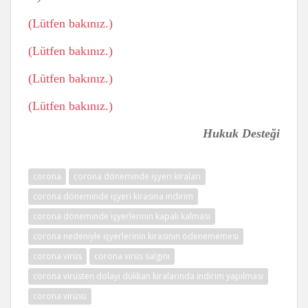
(Lütfen bakınız.)
(Lütfen bakınız.)
(Lütfen bakınız.)
(Lütfen bakınız.)
Hukuk Desteği
corona
corona döneminde işyeri kiraları
corona döneminde işyeri kirasına indirim
corona döneminde işyerlerinin kapalı kalması
corona nedeniyle işyerlerinin kirasının ödenememesi
corona virüs
corona virüs salgını
corona virüsten dolayı dükkan kiralarında indirim yapılması
corona virüsü