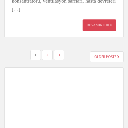
konsantratörü, ventilasyon sarfları, hasta devreleri
[…]
DEVAMINI OKU
YAZI
1
2
3
OLDER POSTS
GEZINMESI