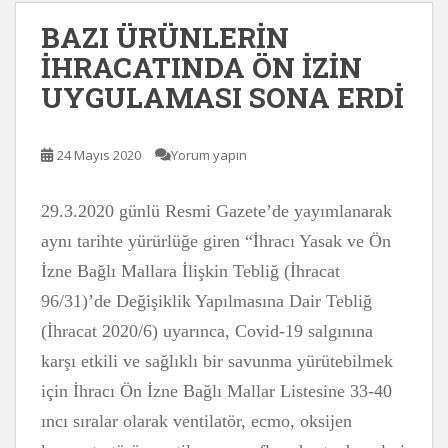
BAZI ÜRÜNLERİN
İHRACATINDA ÖN İZİN
UYGULAMASI SONA ERDİ
24 Mayıs 2020
Yorum yapın
29.3.2020 günlü Resmi Gazete’de yayımlanarak
aynı tarihte yürürlüğe giren “İhracı Yasak ve Ön
İzne Bağlı Mallara İlişkin Tebliğ (İhracat
96/31)’de Değişiklik Yapılmasına Dair Tebliğ
(İhracat 2020/6) uyarınca, Covid-19 salgınına
karşı etkili ve sağlıklı bir savunma yürütebilmek
için İhracı Ön İzne Bağlı Mallar Listesine 33-40
ıncı sıralar olarak ventilatör, ecmo, oksijen