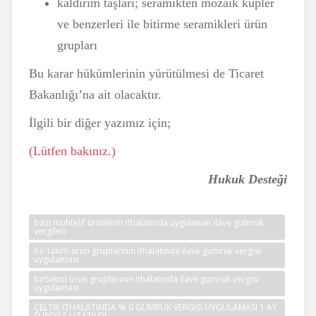
kaldırım taşları; seramikten mozaik küpler
ve benzerleri ile bitirme seramikleri ürün
grupları
Bu karar hükümlerinin yürütülmesi de Ticaret
Bakanlığı’na ait olacaktır.
İlgili bir diğer yazımız için;
(Lütfen bakınız.)
Hukuk Desteği
bazı muhtelif ürünlerin ithalatında uygulanan ilave gümrük
vergileri
bir takım ürün gruplarının ithalatında ilave gümrük vergisi
uygulaması
birtakım ürün gruplarının ithalatında ilave gümrük vergisi
uygulaması
ÇELTİK İTHALATINDA % 0 GÜMRÜK VERGİSİ UYGULAMASI 1 AY
SÜREYLE UZATILDI