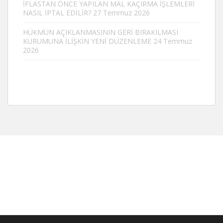
İFLASTAN ÖNCE YAPILAN MAL KAÇIRMA İŞLEMLERİ
NASIL İPTAL EDİLİR?
27 Temmuz 2026
HÜKMÜN AÇIKLANMASININ GERİ BIRAKILMASI
KURUMUNA İLİŞKİN YENİ DÜZENLEME
24 Temmuz
2026