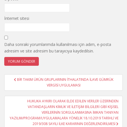
İnternet sitesi
Daha sonraki yorumlarımda kullanılması için adım, e-posta
adresim ve site adresim bu tarayıcıya kaydedilsin.
Yazı
BİR TAKIM ÜRÜN GRUPLARININ İTHALATINDA İLAVE GÜMRÜK
gezinmesi
VERGİSİ UYGULAMASI
HUKUKA AYKIRI OLARAK ELDE EDİLEN VERİLER ÜZERİNDEN
VATANDAŞLARIN KİMLİK VE İLETİŞİM BİLGİLERİ GİBİ KİŞİSEL
VERİLERİNİN SORGULANMASINA İMKAN TANIYAN
YAZILIM/PROGRAM/UYGULAMALARA YÖNELİK 18.10.2019 TARİHLİ VE
2019/308 SAYILI İLKE KARARININ DEĞERLENDİRİLMESİ