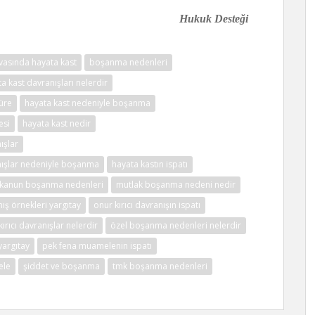
 Desteği
asında hayata kast
boşanma nedenleri
a kast davranışları nelerdir
üre
hayata kast nedeniyle boşanma
esi
hayata kast nedir
ışlar
nışlar nedeniyle boşanma
hayata kastın ispatı
kanun boşanma nedenleri
mutlak boşanma nedeni nedir
nış örnekleri yargıtay
onur kırıcı davranışın ispatı
kırıcı davranışlar nelerdir
özel boşanma nedenleri nelerdir
yargıtay
pek fena muamelenin ispatı
ele
şiddet ve boşanma
tmk boşanma nedenleri