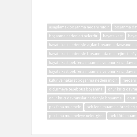
Hukuk
aşağılamak boşanma nedeni midir
boşanma dav
boşanma nedenleri nelerdir
hayata kast
hayat
hayata kast nedeniyle açılan boşanma davasında s
hayata kast nedeniyle boşanmada mal rejimi tasfiy
hayata kast pek fena muamele ve onur kırıcı davran
hayata kast pek fena muamele ve onur kırıcı davra
küfür ve hakaret boşanma nedeni midir
medeni 
öldürmeye teşebbüs boşanma
onur kırıcı davra
onur kırıcı davranışlar nedeniyle boşanma
onur 
pek fena muamele
pek fena muamele örnekleri 
pek fena muameleye neler girer
pek kötü muam