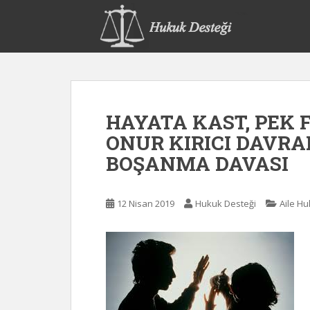
S
k
i
p
t
o
m
HAYATA KAST, PEK
a
i
ONUR KIRICI DAVRA
n
BOŞANMA DAVASI
c
o
n
12 Nisan 2019
Hukuk Desteği
Aile H
t
e
n
t