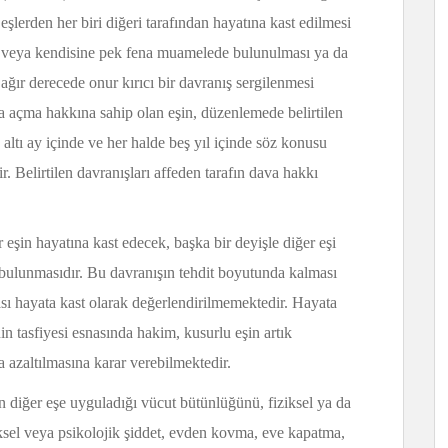
eşlerden her biri diğeri tarafından hayatına kast edilmesi
veya kendisine pek fena muamelede bulunulması ya da
ağır derecede onur kırıcı bir davranış sergilenmesi
 açma hakkına sahip olan eşin, düzenlemede belirtilen
altı ay içinde ve her halde beş yıl içinde söz konusu
 Belirtilen davranışları affeden tarafın dava hakkı
r eşin hayatına kast edecek, başka bir deyişle diğer eşi
 bulunmasıdır. Bu davranışın tehdit boyutunda kalması
ası hayata kast olarak değerlendirilmemektedir. Hayata
n tasfiyesi esnasında hakim, kusurlu eşin artık
 azaltılmasına karar verebilmektedir.
n diğer eşe uyguladığı vücut bütünlüğünü, fiziksel ya da
iksel veya psikolojik şiddet, evden kovma, eve kapatma,