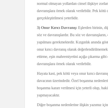
normal olmayan yollardan cinsel ilişkiye zorla
davranışlara örnek olarak verilebilir. Pek kötü 
gerçekleştirilmesi yeterlidir.
3) Onur Kırıcı Davranış:
Eşlerden birinin, di
söz ve davranışlardır. Bu söz ve davranışları
yapılması gerekmektedir. Kızgınlık anında göst
onur kırıcı davranış olarak değerlendirilmemekte
ettirme, eşin mahremiyetini açığa çıkarma gibi 
davranışlara örnek olarak verilebilir.
Hayata kast, pek kötü veya onur kırıcı davran
davacının üzerindedir. Özel boşanma nedenlerin
boşanma kararı verilmesi için yeterli olup, ha
yapmayacaktır.
Diğer boşanma nedenlerine ilişkin yazımız içi