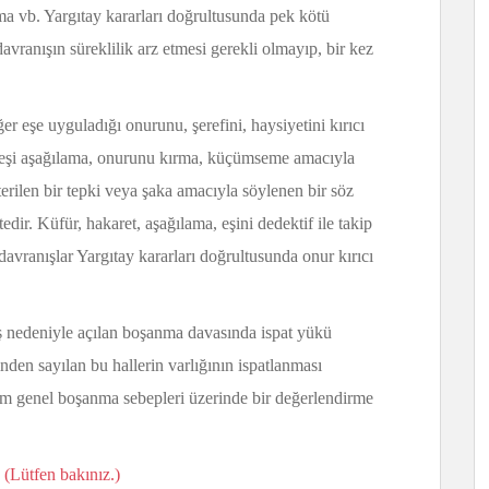
ma vb. Yargıtay kararları doğrultusunda pek kötü
davranışın süreklilik arz etmesi gerekli olmayıp, bir kez
ğer eşe uyguladığı onurunu, şerefini, haysiyetini kırıcı
n, eşi aşağılama, onurunu kırma, küçümseme amacıyla
erilen bir tepki veya şaka amacıyla söylenen bir söz
dir. Küfür, hakaret, aşağılama, eşini dedektif ile takip
davranışlar Yargıtay kararları doğrultusunda onur kırıcı
ış nedeniyle açılan boşanma davasında ispat yükü
den sayılan bu hallerin varlığının ispatlanması
kim genel boşanma sebepleri üzerinde bir değerlendirme
n
(Lütfen bakınız.)