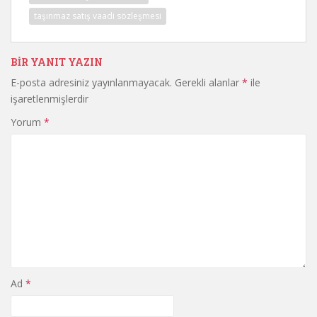
taşınmaz satış vaadi sözleşmesi
BIR YANIT YAZIN
E-posta adresiniz yayınlanmayacak.
Gerekli alanlar
*
ile
işaretlenmişlerdir
Yorum
*
Ad
*