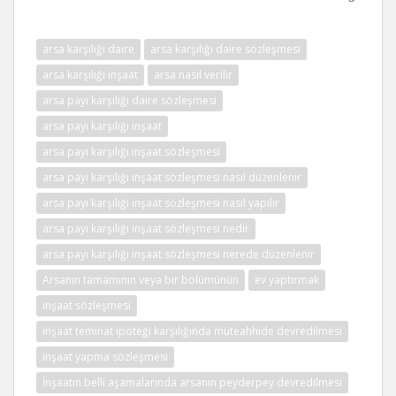
arsa karşılığı daire
arsa karşılığı daire sözleşmesi
arsa karşılığı inşaat
arsa nasıl verilir
arsa payı karşılığı daire sözleşmesi
arsa payı karşılığı inşaat
arsa payı karşılığı inşaat sözleşmesi
arsa payı karşılığı inşaat sözleşmesi nasıl düzenlenir
arsa payı karşılığı inşaat sözleşmesi nasıl yapılır
arsa payı karşılığı inşaat sözleşmesi nedir
arsa payı karşılığı inşaat sözleşmesi nerede düzenlenir
Arsanın tamamının veya bir bölümünün
ev yaptırmak
inşaat sözleşmesi
inşaat teminat ipoteği karşılığında müteahhide devredilmesi
inşaat yapma sözleşmesi
İnşaatın belli aşamalarında arsanın peyderpey devredilmesi