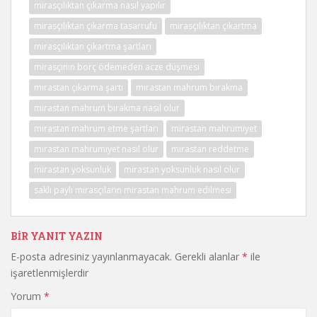
mirasçılıktan çıkarma nasıl yapılır
mirasçılıktan çıkarma tasarrufu
mirasçılıktan çıkartma
mirasçılıktan çıkartma şartları
mirasçının borç ödemeden acze düşmesi
mirastan çıkarma şartı
mirastan mahrum bırakma
mirastan mahrum bırakma nasıl olur
mirastan mahrum etme şartları
mirastan mahrumiyet
mirastan mahrumiyet nasıl olur
mirastan reddetme
mirastan yoksunluk
mirastan yoksunluk nasıl olur
saklı paylı mirasçıların mirastan mahrum edilmesi
BIR YANIT YAZIN
E-posta adresiniz yayınlanmayacak.
Gerekli alanlar
*
ile
işaretlenmişlerdir
Yorum
*