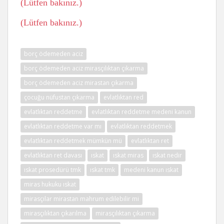
(Lütfen bakınız.)
(Lütfen bakınız.)
borç ödemeden aciz
borç ödemeden aciz mirasçılıktan çıkarma
borç ödemeden aciz mirastan çıkarma
çocuğu nüfustan çıkarma
evlatlıktan red
evlatlıktan reddetme
evlatlıktan reddetme medeni kanun
evlatlıktan reddetme var mı
evlatlıktan reddetmek
evlatlıktan reddetmek mümkün mü
evlatlıktan ret
evlatlıktan ret davası
ıskat
ıskat miras
ıskat nedir
ıskat prosedürü tmk
ıskat tmk
medeni kanun ıskat
miras hukuku ıskat
mirasçılar mirastan mahrum edilebilir mi
mirasçılıktan çıkarılma
mirasçılıktan çıkarma