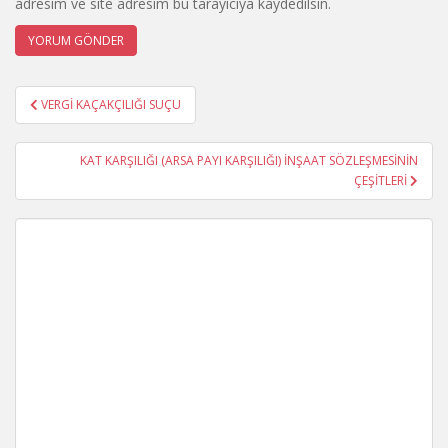
adresim ve site adresim bu tarayıcıya kaydedilsin.
Yazı
VERGİ KAÇAKÇILIĞI SUÇU
gezinmesi
KAT KARŞILIĞI (ARSA PAYI KARŞILIĞI) İNŞAAT SÖZLEŞMESİNİN
ÇEŞİTLERİ