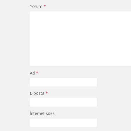
Yorum
*
Ad
*
E-posta
*
İnternet sitesi