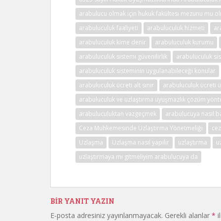
arabulucu olmak için hukuk fakültesi mezunu mu o
arabuluculuk faaliyeti
arabuluculuk hizmeti
ar
arabuluculuk kime denir
arabuluculuk kurumu
arabuluculuk sistemi güvenilirlik
arabuluculuk si
arabuluculuk sisteminin uygulanabileceği konular
arabuluculuk ücreti alt sınır
arabuluculuk ücreti üs
arabuluculuk ve uzlaştırma uyuşmazlık çözüm yöntem
arabuluculuktan vazgeçmek
arabulucuya nasıl 
Ceza Muhkemesinde Uzlaştırma Yönetmeliği
cez
Uzlaşma
Uzlaşma nasıl yapılır
uzlaştırma
u
uzlaştırmaya mı gitmeliyim arabulucuya da
BIR YANIT YAZIN
E-posta adresiniz yayınlanmayacak.
Gerekli alanlar
*
i