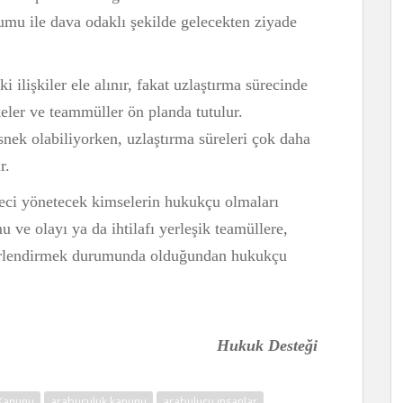
umu ile dava odaklı şekilde gelecekten ziyade
 ilişkiler ele alınır, fakat uzlaştırma sürecinde
lkeler ve teammüller ön planda tutulur.
nek olabiliyorken, uzlaştırma süreleri çok daha
r.
eci yönetecek kimselerin hukukçu olmaları
 ve olayı ya da ihtilafı yerleşik teamüllere,
ğerlendirmek durumunda olduğundan hukukçu
Hukuk Desteği
 Kanunu
arabuculuk kanunu
arabulucu insanlar