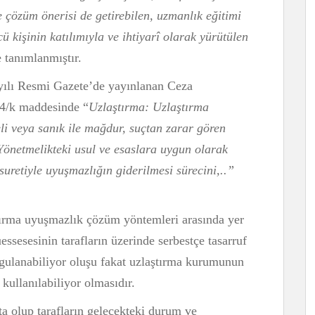
 çözüm önerisi de getirebilen, uzmanlık eğitimi
ü kişinin katılımıyla ve ihtiyarî olarak yürütülen
 tanımlanmıştır.
ayılı Resmi Gazete’de yayınlanan Ceza
4/k maddesinde “
Uzlaştırma: Uzlaştırma
li veya sanık ile mağdur, suçtan zarar gören
Yönetmelikteki usul ve esaslara uygun olarak
suretiyle uyuşmazlığın giderilmesi sürecini,..”
tırma uyuşmazlık çözüm yöntemleri arasında yer
ssesesinin tarafların üzerinde serbestçe tasarruf
gulanabiliyor oluşu fakat uzlaştırma kurumunun
 kullanılabiliyor olmasıdır.
a olup tarafların gelecekteki durum ve