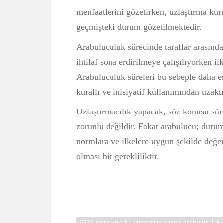
menfaatlerini gözetirken, uzlaştırma kur
geçmişteki durum gözetilmektedir.
Arabuluculuk sürecinde taraflar arasındaki
ihtilaf sona erdirilmeye çalışılıyorken i
Arabuluculuk süreleri bu sebeple daha es
kurallı ve inisiyatif kullanımından uzaktı
Uzlaştırmacılık yapacak, söz konusu sür
zorunlu değildir. Fakat arabulucu; durumu
normlara ve ilkelere uygun şekilde de
olması bir gerekliliktir.
6325 sayılı Hukuk Uyuşmazlıklarında Arabuluculuk