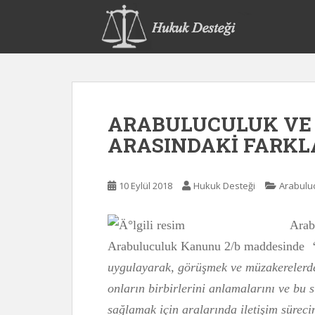
S
k
i
p
t
o
m
ARABULUCULUK VE
a
i
ARASINDAKİ FARKL
n
c
o
10 Eylül 2018
Hukuk Desteği
Arabulu
n
t
Arab
e
Arabuluculuk Kanunu 2/b maddesinde
n
t
uygulayarak, görüşmek ve müzakerelerde
onların birbirlerini anlamalarını ve bu s
sağlamak için aralarında iletişim süreci