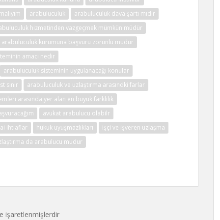
lmalıyım
arabuluculuk
arabuluculuk dava şartı mıdır
abuluculuk hizmetinden vazgeçmek mümkün müdür
arabuluculuk kurumuna başvuru zorunlu mudur
steminin amacı nedir
arabuluculuk sisteminin uygulanacağı konular
t sınır
arabuluculuk ve uzlaştırma arasındki farlar
leri arasında yer alan en büyük farklılık
başvuracağım
avukat arabulucu olabilr
ai ihtiaflar
hukuk uyuşmazlıkları
işçi ve işveren uzlaşma
zlaştırma da arabulucu mudur
le işaretlenmişlerdir