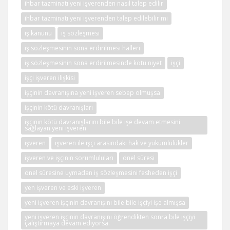
ihbar tazminatı yeni işverenden nasıl talep edilir
ihbar tazminatı yeni işverenden talep edilebilir mi
iş kanunu
iş sözleşmesi
iş sözleşmesinin sona erdirilmesi halleri
iş sözleşmesinin sona erdirilmesinde kötü niyet
işçi
işçi işveren ilişkisi
işçinin davranışına yeni işveren sebep olmuşsa
işçinin kötü davranışları
işçinin kötü davranışlarını bile bile işe devam etmesini
sağlayan yeni işveren
işveren
işveren ile işçi arasındaki hak ve yükümlülükler
işveren ve işçinin sorumluluları
önel süresi
önel süresine uymadan iş sözleşmesini fesheden işçi
yen işveren ve eski işveren
yeni işveren işçinin davranışını bile bile işçiyi işe almışsa
yeni işveren işçinin davranışını öğrendikten sonra bile işçiyi
çalıştırmaya devam ediyorsa.