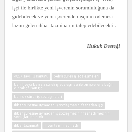
işçi ile birlikte yeni işverenin sorumluluğuna da
gidebilecek ve yeni işverenden işçinin ödemesi
lazım gelen ihbar tazminatını talep edebilecektir.
Hukuk Desteği
4857 sayılı İş Kanunu
belirli süreli iş sözleşmeleri
belirli veya belirsiz süreli iş sözleşmesi ile bir işverene bağlı
olarak çalışan işçi
belirsiz süreli iş sözleşmeleri
ihbar süresine uymadan iş sözleşmesini fesheden işçi
ihbar süresine uymadan iş sözleşmesinin feshedilmesinin
sonuçları nelerdir
ihbar tazminatı
ihbar tazminatı nedir