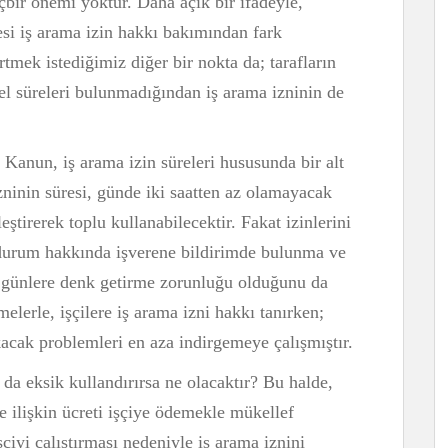
içbir önemi yoktur. Daha açık bir ifadeyle,
mesi iş arama izin hakkı bakımından fark
mek istediğimiz diğer bir nokta da; tarafların
nel süreleri bulunmadığından iş arama izninin de
 Kanun, iş arama izin süreleri hususunda bir alt
izninin süresi, günde iki saatten az olamayacak
rleştirerek toplu kullanabilecektir. Fakat izinlerini
 durum hakkında işverene bildirimde bulunma ve
ki günlere denk getirme zorunluğu olduğunu da
lerle, işçilere iş arama izni hakkı tanırken;
kacak problemleri en aza indirgemeye çalışmıştır.
 da eksik kullandırırsa ne olacaktır? Bu halde,
e ilişkin ücreti işçiye ödemekle mükellef
şçiyi çalıştırması nedeniyle iş arama iznini