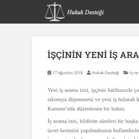
S
k
i
p
t
o
m
İŞÇİNİN YENİ İŞ AR
a
i
n
17 Ağustos 2018
Hukuk Desteği
İş v
c
o
n
Yeni iş arama izni, işçinin halihazırda ça
t
sıkıntıya düşmemesi ve yeni iş bularak k
e
Kanunu’nda düzenlenen bir haktır.
n
t
İş arama izni, bildirim süreleri bir başka 
ücret kesintisi yapılmaksızın kullandırı