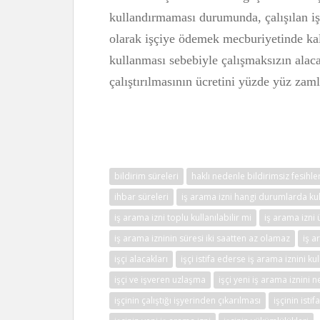
kullandırmaması durumunda, çalışılan iş
olarak işçiye ödemek mecburiyetinde kala
kullanması sebebiyle çalışmaksızın alacağ
çalıştırılmasının ücretini yüzde yüz zam
bildirim süreleri
haklı nedenle bildirimsiz fesihl
ihbar süreleri
iş arama izni hangi durumlarda kull
iş arama izni toplu kullanılabilir mi
iş arama izni 
iş arama izninin süresi iki saatten az olamaz
iş a
işçi alacakları
işçi istifa ederse iş arama iznini ku
işçi ve işveren uzlaşma
işçi yeni iş arama iznini 
işçinin çalıştığı işyerinden çıkarılması
işçinin istifa