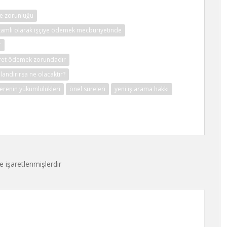
me zorunluğu
 0 zamlı olarak işçiye ödemek mecburiyetinde
r
ücret ödemek zorundadır
landırırsa ne olacaktır?
verenin yükümlülükleri
önel süreleri
yeni iş arama hakkı
le işaretlenmişlerdir