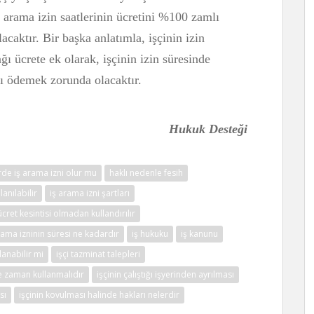
 arama izin saatlerinin ücretini %100 zamlı
caktır. Bir başka anlatımla, işçinin izin
ı ücrete ek olarak, işçinin izin süresinde
lı ödemek zorunda olacaktır.
Hukuk Desteği
erde iş arama izni olur mu
haklı nedenle fesih
anılabilir
iş arama izni şartları
ücret kesintisi olmadan kullandırılır
rama izninin süresi ne kadardır
iş hukuku
iş kanunu
llanabilir mi
işçi tazminat talepleri
ne zaman kullanmalıdır
işçinin çalıştığı işyerinden ayrılması
sı
işçinin kovulması halinde hakları nelerdir