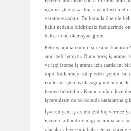
işveren tarafından sona erdirilmesinin h
işçinin işten çıkarılması yahut istifa et
yaratmayacaktır. Bu konuda önemle belirt
haklı nedenle bildirimsiz fesihlerinde ö
bahse konu olamayacağıdır.
Peki iş arama izninin süresi ne kadardır?
sınır belirlemiştir. Buna göre; iş arama 
ve işçi isterse iş arama izin saatlerini bi
toplu kullanmayı talep eden işçinin, bu
izinlerini işten ayrılacağı günden önce
hemen belirtelim. Kanun anılan düzenleme
işverenlerin de bu konuda karşılarına çı
İşveren yeni iş arama izni hiç vermez ya
işveren kullandırmadığı iş arama süresin
olacaktır. İşverenin bahsi geçen sürede i