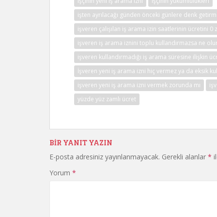
işçinin yeni iş arama izni
işçinin yükümlülükleri
işten ayrılacağı günden önceki günlere denk getir
işveren çalışılan iş arama izin saatlerinin ücretini
işveren iş arama iznini toplu kullandırmazsa ne olu
işveren kullandırmadığı iş arama süresine ilişkin 
İşveren yeni iş arama izni hiç vermez ya da eksik kul
işveren yeni iş arama izni vermek zorunda mı
iş
yüzde yüz zamlı ücret
BIR YANIT YAZIN
E-posta adresiniz yayınlanmayacak.
Gerekli alanlar
*
i
Yorum
*