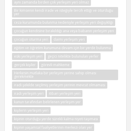
aynı zamanda birden çok yerleşim yeri olmaz
Bir kimsenin kendi irade ve isteğiyle tercih ettiği ve oturduğu
yer
ceza kurumunda bulunma nedeniyle yerleşim yeri değişikliği
çocuğun kendisine bırakıldığı ana veya babanın yerleşim yeri
çocuğun oturma yeri
daimi yerleşim yeri
eğitim ve öğretim kurumuna devam için bir yerde bulunma
eski yerleşim yeri
geçici nitelikte bulunulan yerler
gerçek kişiler
görevli mahkeme
Herkesin mutlaka bir yerleşim yerine sahip olması
gerekmekte
iradi şekilde seçilmiş yerleşim yerinin mevcut olmaması
iradi yerleşim yeri
itibari yerleşim yeri
kanun tarafından belirlenen yerleşim yer
kişilerin yerleşim yeri
kişinin oturduğu yerde sürekli kalma niyeti taşıması
kişinin yaşamsal faaliyetlerinin merkezi olan yer