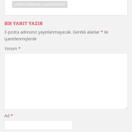
yetkili mahkeme nasıl belirlenir
BIR YANIT YAZIN
E-posta adresiniz yayınlanmayacak.
Gerekli alanlar
*
ile
işaretlenmişlerdir
Yorum
*
Ad
*