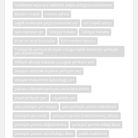
mahkeme veya icra takibinin yetkili olduğunu belirlemek
Medeni Hukuk
mernis adresi
sağlık nedeniyle geçici bulunulan yer
son kayıtlı adres
son oturulan yer
tebligat hukuku
Tebligat Kanunu
ticari ve sınai kuruluşlar
türk medeni kanunu
Türkiye’de yerleşmek niyeti olduğu halde henüz bir yerleşim
yeri edinmemek
Velâyet altında bulunan çocuğun yerleşim yeri
Vesayet altındaki kişilerin yerleşim yeri
vesayet makamının bulunduğu yer
yabancı ülkedeki yerleşim yerini terk etmek
yasal yerleşim yeri
yaşanılan yer
yeni yerleşim yeri tespiti
yeni yerleşim yerinin edinilmesi
yerleşim yeri nedir
yerleşim yerinin belirlenmemiş olması
yerleşim yerinin değiştirilmesi
yerleşim yerinin tekliği ilkesi
yerleşim yerinin zorunluluğu ilkesi
yetkili mahkeme