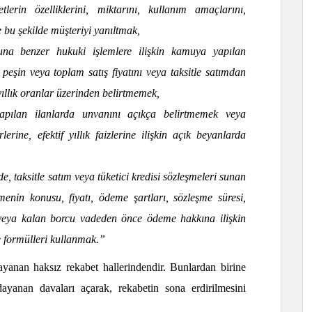
tlerin özelliklerini, miktarını, kullanım amaçlarını,
e bu şekilde müşteriyi yanıltmak,
una benzer hukuki işlemlere ilişkin kamuya yapılan
peşin veya toplam satış fiyatını veya taksitle satımdan
ıllık oranlar üzerinden belirtmemek,
yapılan ilanlarda unvanını açıkça belirtmemek veya
lerine, efektif yıllık faizlerine ilişkin açık beyanlarda
nde, taksitle satım veya tüketici kredisi sözleşmeleri sunan
nin konusu, fiyatı, ödeme şartları, sözleşme süresi,
veya kalan borcu vadeden önce ödeme hakkına ilişkin
me formülleri kullanmak.”
dayanan haksız rekabet hallerindendir. Bunlardan birine
dayanan davaları açarak, rekabetin sona erdirilmesini