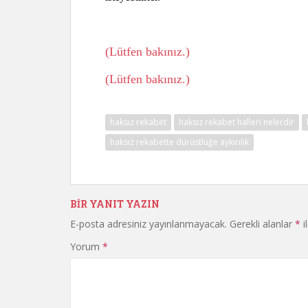
Huku
(Lütfen bakınız.)
(Lütfen bakınız.)
haksız rekabet
haksız rekabet halleri nelerdir
haksız rekabette dürüstlüğe aykırılık
BIR YANIT YAZIN
E-posta adresiniz yayınlanmayacak.
Gerekli alanlar
*
i
Yorum
*