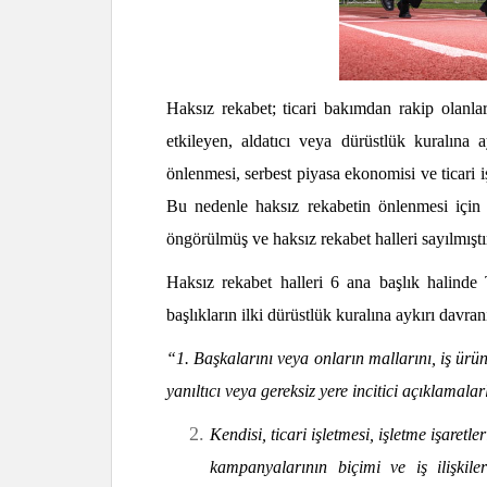
Haksız rekabet; ticari bakımdan rakip olanlar 
etkileyen, aldatıcı veya dürüstlük kuralına 
önlenmesi, serbest piyasa ekonomisi ve ticari 
Bu nedenle haksız rekabetin önlenmesi içi
öngörülmüş ve haksız rekabet halleri sayılmıştı
Haksız rekabet halleri 6 ana başlık halind
başlıkların ilki dürüstlük kuralına aykırı davra
“1. Başkalarını veya onların mallarını, iş ürünler
yanıltıcı veya gereksiz yere incitici açıklamala
Kendisi, ticari işletmesi, işletme işaretleri
kampanyalarının biçimi ve iş ilişkile