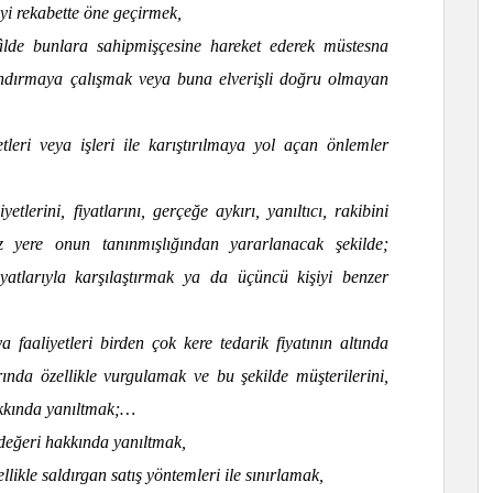
yi rekabette öne geçirmek,
lde bunlara sahipmişçesine hareket ederek müstesna
ndırmaya çalışmak veya buna elverişli doğru olmayan
etleri veya işleri ile karıştırılmaya yol açan önlemler
yetlerini, fiyatlarını, gerçeğe aykırı, yanıltıcı, rakibini
iz yere onun tanınmışlığından yararlanacak şekilde;
iyatlarıyla karşılaştırmak ya da üçüncü kişiyi benzer
a faaliyetleri birden çok kere tedarik fiyatının altında
nda özellikle vurgulamak ve bu şekilde müşterilerini,
akkında yanıltmak;…
değeri hakkında yanıltmak,
ikle saldırgan satış yöntemleri ile sınırlamak,