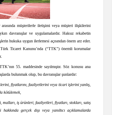
arasında müşterilerle iletişimi veya müşteri ilişkilerini
aykırı davranışlar ve uygulamalardır. Haksız rekabetin
işlerin hukuka uygun ilerlemesi açısından önem arz eder.
n Türk Ticaret Kanunu’nda (“TTK”) önemli korumalar
r.
e TTK’nın 55. maddesinde sayılmıştır. Söz konusu ana
nışlarda bulunmak olup, bu davranışlar şunlardır:
ini, fiyatlarını, faaliyetlerini veya ticari işlerini yanlış,
rla kötülemek,
, malları, iş ürünleri, faaliyetleri, fiyatları, stokları, satış
ri hakkında gerçek dışı veya yanıltıcı açıklamalarda