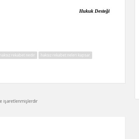
k Desteği
haksız rekabet nedir
haksız rekabet neleri kapsar
le işaretlenmişlerdir