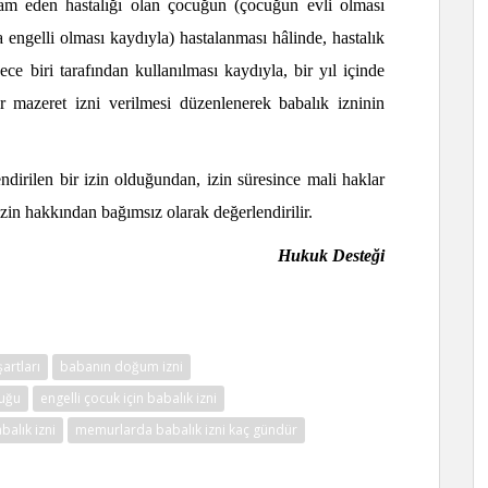
am eden hastalığı olan çocuğun (çocuğun evli olması
ngelli olması kaydıyla) hastalanması hâlinde, hastalık
e biri tarafından kullanılması kaydıyla, bir yıl içinde
 mazeret izni verilmesi düzenlenerek babalık izninin
ndirilen bir izin olduğundan, izin süresince mali haklar
izin hakkından bağımsız olarak değerlendirilir.
 Desteği
şartları
babanın doğum izni
uğu
engelli çocuk için babalık izni
alık izni
memurlarda babalık izni kaç gündür