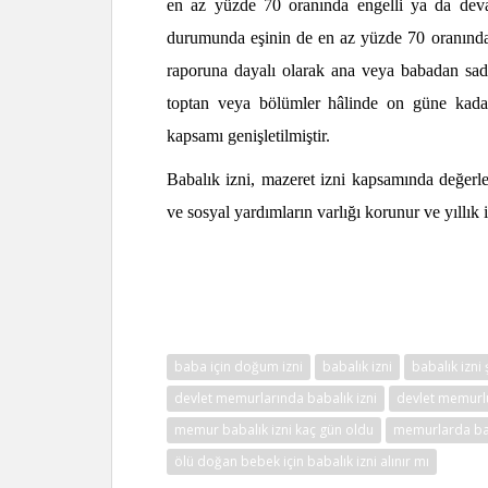
en az yüzde 70 oranında engelli ya da dev
durumunda eşinin de en az yüzde 70 oranında e
raporuna dayalı olarak ana veya babadan sadec
toptan veya bölümler hâlinde on güne kadar
kapsamı genişletilmiştir.
Babalık izni, mazeret izni kapsamında değerle
ve sosyal yardımların varlığı korunur ve yıllık 
Hukuk
baba için doğum izni
babalık izni
babalık izni 
devlet memurlarında babalık izni
devlet memurl
memur babalık izni kaç gün oldu
memurlarda bab
ölü doğan bebek için babalık izni alınır mı