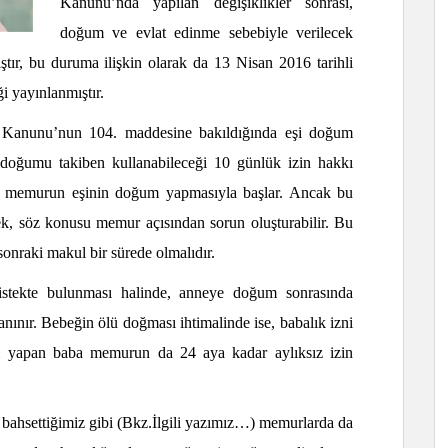
Kanunu’nda yapılan değişiklikler sonrası,
doğum ve evlat edinme sebebiyle verilecek
mıştır, bu duruma ilişkin olarak da 13 Nisan 2016 tarihli
 yayınlanmıştır.
ı Kanunu’nun 104. maddesine bakıldığında eşi doğum
doğumu takiben kullanabileceği 10 günlük izin hakkı
rak memurun eşinin doğum yapmasıyla başlar. Ancak bu
k, söz konusu memur açısından sorun oluşturabilir. Bu
onraki makul bir sürede olmalıdır.
stekte bulunması halinde, anneye doğum sonrasında
anınır. Bebeğin ölü doğması ihtimalinde ise, babalık izni
m yapan baba memurun da 24 aya kadar aylıksız izin
 bahsettiğimiz gibi
(Bkz.İlgili yazımız…)
memurlarda da