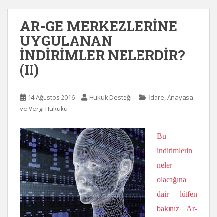
AR-GE MERKEZLERİNE
UYGULANAN
İNDİRİMLER NELERDİR?
(II)
14 Ağustos 2016
Hukuk Desteği
İdare, Anayasa
ve Vergi Hukuku
Bu
indirimlerin
neler
olacağına
dair lütfen
bakınız Ar-