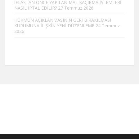
İFLASTAN ÖNCE YAPILAN MAL KAÇIRMA İŞLEMLERİ
NASIL İPTAL EDİLİR?
27 Temmuz 2026
HÜKMÜN AÇIKLANMASININ GERİ BIRAKILMASI
KURUMUNA İLİŞKİN YENİ DÜZENLEME
24 Temmuz
2026