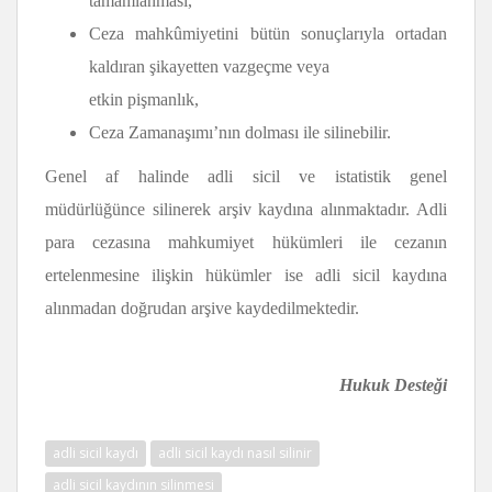
tamamlanması,
Ceza mahkûmiyetini bütün sonuçlarıyla ortadan
kaldıran şikayetten vazgeçme veya
etkin pişmanlık,
Ceza Zamanaşımı’nın dolması ile silinebilir.
Genel af halinde adli sicil ve istatistik genel
müdürlüğünce silinerek arşiv kaydına alınmaktadır. Adli
para cezasına mahkumiyet hükümleri ile cezanın
ertelenmesine ilişkin hükümler ise adli sicil kaydına
alınmadan doğrudan arşive kaydedilmektedir.
Hukuk Desteği
adli sicil kaydı
adli sicil kaydı nasıl silinir
adli sicil kaydının silinmesi