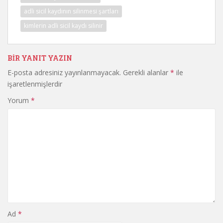
adli sicil kaydının silinmesi şartları
kimlerin adli sicil kaydı silinir
BIR YANIT YAZIN
E-posta adresiniz yayınlanmayacak.
Gerekli alanlar
*
ile
işaretlenmişlerdir
Yorum
*
Ad
*