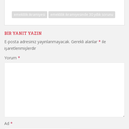
emeklilik ikramiyesi
emeklilik ikramiyesinde 30 yıllık sorunu
BIR YANIT YAZIN
E-posta adresiniz yayınlanmayacak.
Gerekli alanlar
*
ile
işaretlenmişlerdir
Yorum
*
Ad
*