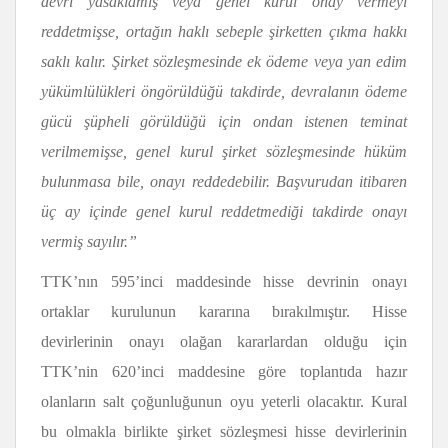
devri yasaklamış veya genel kurul onay vermeyi
reddetmişse, ortağın haklı sebeple şirketten çıkma hakkı
saklı kalır.
Şirket sözleşmesinde ek ödeme veya yan edim
yükümlülükleri öngörüldüğü takdirde, devralanın ödeme
gücü şüpheli görüldüğü için ondan istenen
teminat
verilmemişse, genel kurul şirket sözleşmesinde hüküm
bulunmasa bile, onayı reddedebilir. Başvurudan itibaren
üç ay içinde genel kurul reddetmediği takdirde onayı
vermiş sayılır.”
TTK’nın 595’inci maddesinde hisse devrinin onayı
ortaklar kurulunun kararına bırakılmıştır. Hisse
devirlerinin onayı olağan kararlardan olduğu için
TTK’nin 620’inci maddesine göre toplantıda hazır
olanların salt çoğunluğunun oyu yeterli olacaktır. Kural
bu olmakla birlikte şirket sözleşmesi hisse devirlerinin