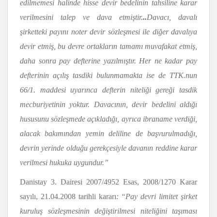
edilmemesi halinde hisse devir bedelinin tahsiline karar
verilmesini talep ve dava etmiştir.
..
Davacı, davalı
şirketteki payını noter devir sözleşmesi ile diğer davalıya
devir etmiş, bu devre ortakların tamamı muvafakat etmiş,
daha sonra pay defterine yazılmıştır. Her ne kadar pay
defterinin açılış tasdiki bulunmamakta ise de TTK.nun
66/1. maddesi uyarınca defterin niteliği gereği tasdik
mecburiyetinin yoktur. Davacının, devir bedelini aldığı
hususunu sözleşmede açıkladığı, ayrıca ibraname verdiği,
alacak bakımından yemin deliline de başvurulmadığı,
devrin yerinde olduğu gerekçesiyle davanın reddine karar
verilmesi hukuka uygundur.”
Danistay 3. Dairesi 2007/4952 Esas, 2008/1270 Karar
sayılı, 21.04.2008 tarihli kararı
: “
Pay devri limitet şirket
kuruluş sözleşmesinin değiştirilmesi niteliğini taşıması