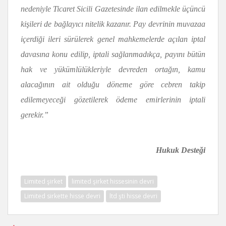
nedeniyle Ticaret Sicili Gazetesinde ilan edilmekle üçüncü
kişileri de bağlayıcı nitelik kazanır. Pay devrinin muvazaa
içerdiği ileri sürülerek genel mahkemelerde açılan iptal
davasına konu edilip, iptali sağlanmadıkça, payını bütün
hak ve yükümlülükleriyle devreden ortağın, kamu
alacağının ait olduğu döneme göre cebren takip
edilemeyeceği gözetilerek ödeme emirlerinin iptali
gerekir.”
Hukuk Desteği
Limited şirket
limited şirket hissesinin devri
Limited sirkette hisse devri
ltd şti hisse devri