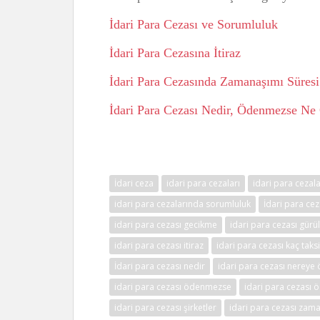
İdari Para Cezası ve Sorumluluk
İdari Para Cezasına İtiraz
İdari Para Cezasında Zamanaşımı Süresi
İdari Para Cezası Nedir, Ödenmezse Ne
İdari ceza
idari para cezaları
idari para cezala
idari para cezalarında sorumluluk
İdari para cez
idari para cezası gecikme
idari para cezası gürü
idari para cezası itiraz
idari para cezası kaç taksi
İdari para cezası nedir
idari para cezası nereye 
idari para cezası ödenmezse
idari para cezası
idari para cezası şirketler
idari para cezası zam