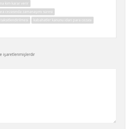
na kim karar verir
para cezasında zamanaşımı süresi
 taksitlendirilmesi
kabahatler kanunu idari para cezası
le işaretlenmişlerdir