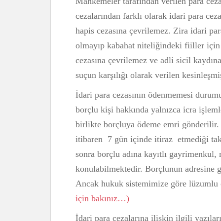
Mahkemeler tarafından verilen para cezala
cezalarından farklı olarak idari para c
hapis cezasına çevrilemez. Zira idari par
olmayıp kabahat niteliğindeki fiiller içi
cezasına çevrilemez ve adli sicil kaydına
suçun karşılığı olarak verilen kesinleşmi
İdari para cezasının ödenmemesi durumu
borçlu kişi hakkında yalnızca icra işleml
birlikte borçluya ödeme emri gönderilir
itibaren 7 gün içinde itiraz etmediği t
sonra borçlu adına kayıtlı gayrimenkul, 
konulabilmektedir. Borçlunun adresine gel
Ancak hukuk sistemimize göre lüzumlu e
için bakınız…)
İdari para cezalarına ilişkin ilgili yazıla