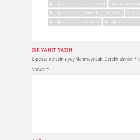
idari para cezasına itiraz süresi
idari para cezası
idari para cezasına nasıl itiraz edebilirim
idari 
idari para cezasını kim öder
idari para cezasının
BIR YANIT YAZIN
E-posta adresiniz yayınlanmayacak.
Gerekli alanlar
*
i
Yorum
*