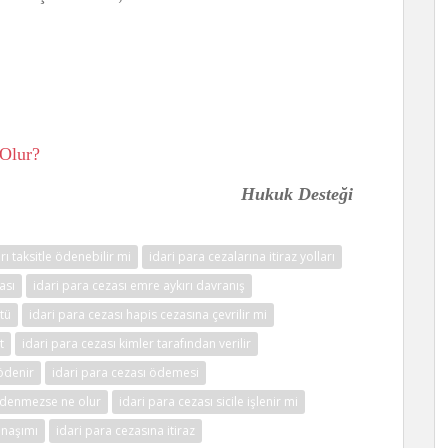
 Olur?
Hukuk Desteği
rı taksitle ödenebilir mi
idari para cezalarına itiraz yolları
ası
idari para cezası emre aykırı davranış
ltü
idari para cezası hapis cezasına çevrilir mi
t
idari para cezası kimler tarafından verilir
ödenir
idari para cezası ödemesi
 ödenmezse ne olur
idari para cezası sicile işlenir mi
anaşımı
idari para cezasına itiraz