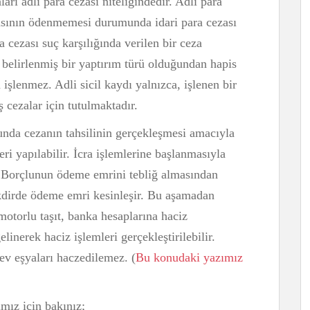
rı adli para cezası niteliğindedir. Adli para
ezasının ödenmemesi durumunda idari para cezası
a cezası suç karşılığında verilen bir ceza
n belirlenmiş bir yaptırım türü olduğundan hapis
 işlenmez. Adli sicil kaydı yalnızca, işlenen bir
ş cezalar için tutulmaktadır.
nda cezanın tahsilinin gerçekleşmesi amacıyla
eri yapılabilir. İcra işlemlerine başlanmasıyla
. Borçlunun ödeme emrini tebliğ almasından
akdirde ödeme emri kesinleşir. Bu aşamadan
motorlu taşıt, banka hesaplarına haciz
inerek haciz işlemleri gerçekleştirilebilir.
v eşyaları haczedilemez. (
Bu konudaki yazımız
rımız için bakınız;