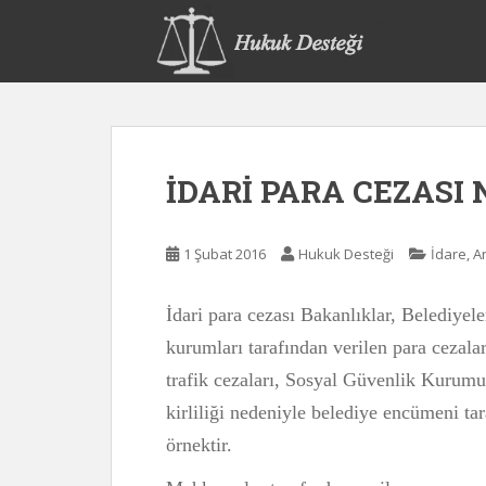
S
k
i
p
t
o
m
İDARİ PARA CEZASI 
a
i
n
1 Şubat 2016
Hukuk Desteği
İdare, 
c
o
n
İdari para cezası Bakanlıklar, Belediyel
t
kurumları tarafından verilen para cezala
e
trafik cezaları, Sosyal Güvenlik Kurumu 
n
t
kirliliği nedeniyle belediye encümeni tar
örnektir.