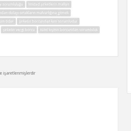
ay sorumluluğu
limited şirketlerin malları
ından dolayı ortakların malvarlığına gitmek
 kim öder
şirketin borcundan kim sorumludur
şirketin vergi borcu
tüzel kişinin borcundan sorumluluk
le işaretlenmişlerdir