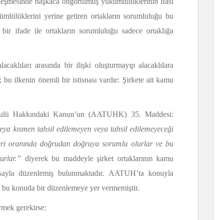
sözleşmesinde başkaca öngörülmüş yükümlülüklerinin ifası
ümlülüklerini yerine getiren ortakların sorumluluğu bu
 bir ifade ile ortakların sorumluluğu sadece ortaklığa
lacaklıları arasında bir ilişki oluşturmayıp alacaklılara
bu ilkenin önemli bir istisnası vardır: Şirkete ait kamu
Usulü Hakkındaki Kanun’un (AATUHK) 35. Maddesi:
veya kısmen tahsil edilemeyen veya tahsil edilemeyeceği
eri oranında doğrudan doğruya sorumlu olurlar ve bu
lurlar.”
diyerek bu maddeyle şirket ortaklarının kamu
 yasayla düzenlemiş bulunmaktadır. AATUH’ta konuyla
K bu konuda bir düzenlemeye yer vermemiştir.
rmek gerekirse: