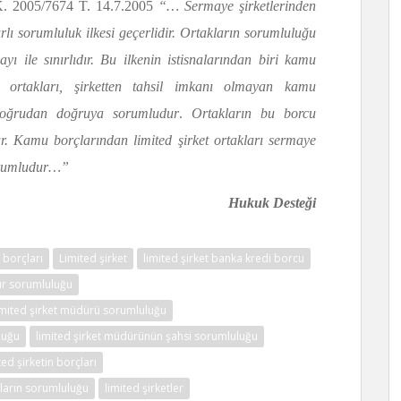
K. 2005/7674 T. 14.7.2005
“… Sermaye şirketlerinden
ırlı sorumluluk ilkesi geçerlidir. Ortakların sorumluluğu
ı ile sınırlıdır. Bu ilkenin istisnalarından biri kamu
et ortakları, şirketten tahsil imkanı olmayan kamu
 doğrudan doğruya sorumludur
.
Ortakların bu borcu
r. Kamu borçlarından limited şirket ortakları sermaye
sorumludur…”
Hukuk Desteği
 borçları
Limited şirket
limited şirket banka kredi borcu
ür sorumluluğu
imited şirket müdürü sorumluluğu
luğu
limited şirket müdürünün şahsi sorumluluğu
ted şirketin borçları
kların sorumluluğu
limited şirketler