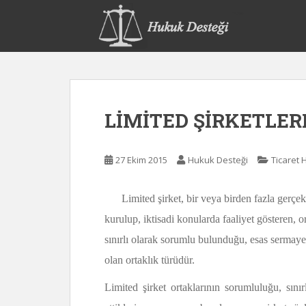
S
k
i
p
t
o
m
LİMİTED ŞİRKETLER
a
i
n
27 Ekim 2015
Hukuk Desteği
Ticaret
c
o
n
Limited şirket, bir veya birden fazla gerçek 
t
kurulup, iktisadi konularda faaliyet gösteren, o
e
sınırlı olarak sorumlu bulunduğu, esas sermayes
n
t
olan ortaklık türüdür.
Limited şirket ortaklarının sorumluluğu, sını