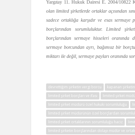
Yargıtay 11. Hukuk Dairesi E. 2004/10822 
olan limited şirketlerde ortaklar açısından sın
sadece ortaklığa karşıdır ve esas sermaye pay
borçlarından sorumluluktur. Limited şirk
borçlarından sermaye hisseleri oranında
sermaye borcundan ayrı, bağımsız bir borçtu
miktarı ile değil, sermaye payları oranında 
devrettiğim şirketin vergi borcu
kapanan şirketin
limited şirket borçları ve ifası
limited şirket müd
limited şirket müdürü özel hukuki sorumluluğu
l
limited şirket müdürünün özel borçlardan sorumlu
limited şirket ortaklarının sorumluluğu haciz
limi
limited şirketin borçlarından dolayı müdür ve orta