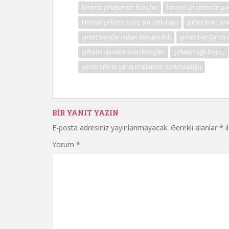
limited şirketlerde borçlar
limited şirketlerde p
limited şirkette borç sorumluluğu
şirket borçlar
şirket borçlarından sorumluluk
şirket borçlarını
şirketin devlete olan borçları
şirketin sgk borcu
yöneticilerin şahsi mallarının sorumluluğu
BIR YANIT YAZIN
E-posta adresiniz yayınlanmayacak.
Gerekli alanlar
*
i
Yorum
*