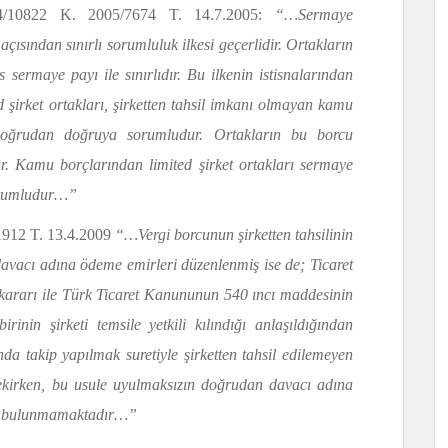
4/10822 K. 2005/7674 T. 14.7.2005:
“…Sermaye
 açısından sınırlı sorumluluk ilkesi geçerlidir. Ortakların
 sermaye payı ile sınırlıdır. Bu ilkenin istisnalarından
 şirket ortakları, şirketten tahsil imkanı olmayan kamu
doğrudan doğruya sorumludur. Ortakların bu borcu
r. Kamu borçlarından limited şirket ortakları sermaye
sorumludur…
”
1912 T. 13.4.2009
“…Vergi borcunun şirketten tahsilinin
n davacı adına ödeme emirleri düzenlenmiş ise de; Ticaret
 kararı ile Türk Ticaret Kanununun 540 ıncı maddesinin
irinin şirketi temsile yetkili kılındığı anlaşıldığından
da takip yapılmak suretiyle şirketten tahsil
edilemeyen
rekirken, bu usule uyulmaksızın doğrudan davacı adına
ık bulunmamaktadır…”