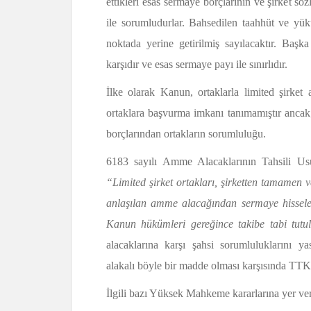
ettikleri esas sermaye borçlarının ve şirket 
ile sorumludurlar. Bahsedilen taahhüt ve yük
noktada yerine getirilmiş sayılacaktır. Başka
karşıdır ve esas sermaye payı ile sınırlıdır.
İlke olarak Kanun, ortaklarla limited şirket a
ortaklara başvurma imkanı tanımamıştır ancak; 
borçlarından ortakların sorumluluğu.
6183 sayılı Amme Alacaklarının Tahsili 
“Limited şirket ortakları, şirketten tamamen 
anlaşılan amme alacağından sermaye hissel
Kanun hükümleri gereğince takibe tabi tutu
alacaklarına karşı şahsi sorumluluklarını
alakalı böyle bir madde olması karşısında TT
İlgili bazı Yüksek Mahkeme kararlarına yer ve