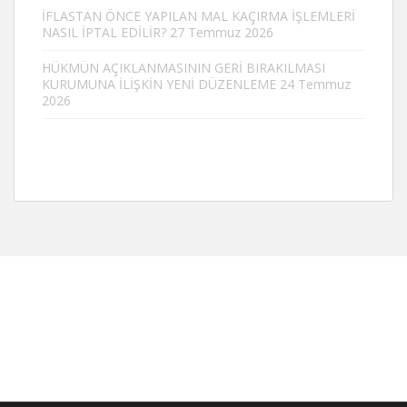
İFLASTAN ÖNCE YAPILAN MAL KAÇIRMA İŞLEMLERİ
NASIL İPTAL EDİLİR?
27 Temmuz 2026
HÜKMÜN AÇIKLANMASININ GERİ BIRAKILMASI
KURUMUNA İLİŞKİN YENİ DÜZENLEME
24 Temmuz
2026