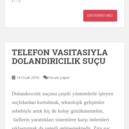
DEVAMINI OKU
TELEFON VASITASIYLA
DOLANDIRICILIK SUÇU
14 Ocak 2016
Yorum yapın
Dolandırıcılık suçunu çeşitli yöntemlerle işleyen
suçlulardan kurtulmak, teknolojik gelişimler
sebebiyle artık hiç de kolay gözükmemekte,
faillerin yarattıkları sistemlere karşı önlemleri
sıklaştırmak da yeterli gelmemektedir. Zira suç