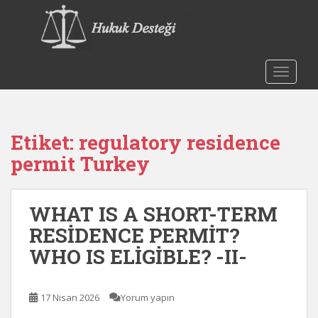
S
k
i
p
t
TOGGLE
o
m
a
Etiket:
regulatory residence
i
n
permit Turkey
c
o
n
WHAT IS A SHORT-TERM
t
RESİDENCE PERMİT?
e
WHO IS ELİGİBLE? -II-
n
t
17 Nisan 2026
Yorum yapın