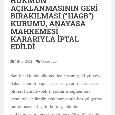
HÜKMÜN
AÇIKLANMASININ GERİ
BIRAKILMASI (“HAGB”)
KURUMU, ANAYASA
MAHKEMESİ
KARARIYLA İPTAL
EDİLDİ
1 Eylül 2023
Yorum yapın
Sanık hakkında hükmedilen cezanın; iki yıl veya
daha az süreli hapis cezası veya adli para cezası
olması halinde -belirli şartların sağlanması
koşuluyla- hükmün açıklanmasının beş yıl geriye
bırakılmasına ilişkin kurum, hükmün
açıklanmasının geri bırakılması (“hagb”) olarak