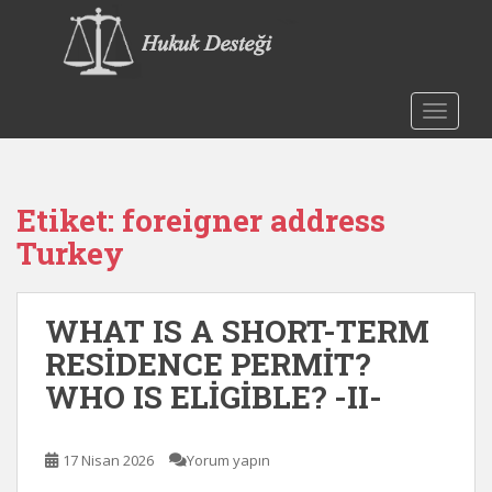
S
k
i
p
t
TOGGLE
o
m
a
Etiket:
foreigner address
i
n
Turkey
c
o
n
WHAT IS A SHORT-TERM
t
RESİDENCE PERMİT?
e
WHO IS ELİGİBLE? -II-
n
t
17 Nisan 2026
Yorum yapın