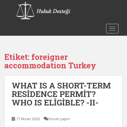
S
k
i
p
t
TOGGLE
o
m
a
Etiket:
foreigner
i
n
accommodation Turkey
c
o
n
WHAT IS A SHORT-TERM
t
RESİDENCE PERMİT?
e
WHO IS ELİGİBLE? -II-
n
t
17 Nisan 2026
Yorum yapın