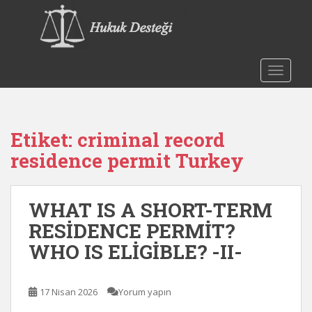
S
k
i
p
t
TOGGLE
o
m
a
Etiket:
criminal record
i
n
residence permit Turkey
c
o
n
WHAT IS A SHORT-TERM
t
RESİDENCE PERMİT?
e
WHO IS ELİGİBLE? -II-
n
t
17 Nisan 2026
Yorum yapın