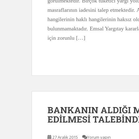
görülmektedir. Birçok tüketici yargı yo
masraflarının iadesini talep etmektedir.
hangilerinin haklı hangilerinin haksız o
bulunmamaktadır. Emsal Yargıtay kararla
için zorunlu […]
BANKANIN ALDIĞI 
EDİLMESİ TALEBİND
27 Aralık 2015
Yorum yapın