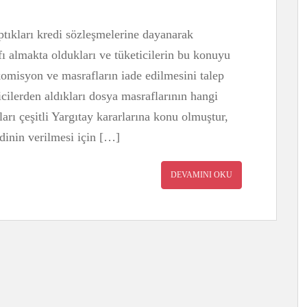
aptıkları kredi sözleşmelerine dayanarak
ı almakta oldukları ve tüketicilerin bu konuyu
komisyon ve masrafların iade edilmesini talep
icilerden aldıkları dosya masraflarının hangi
rı çeşitli Yargıtay kararlarına konu olmuştur,
dinin verilmesi için […]
DEVAMINI OKU