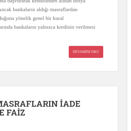
luna başvurarak kendisinden alınan dosya
 Ancak bankaların aldığı masraflardan
lduğuna yönelik genel bir kural
rında bankaların yalnızca kredinin verilmesi
DEVAMINI OKU
MASRAFLARIN İADE
E FAİZ