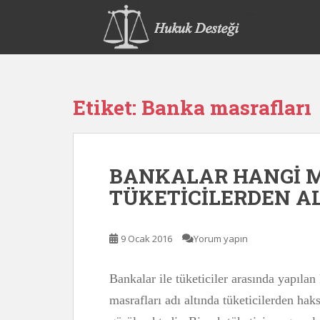
S
k
i
p
t
o
Etiket:
Banka masrafları
m
a
i
n
BANKALAR HANGİ 
c
o
TÜKETİCİLERDEN AL
n
t
e
9 Ocak 2016
Yorum yapın
n
t
Bankalar ile tüketiciler arasında yapıla
masrafları adı altında tüketicilerden hak