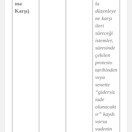
ına
la
Karşı)
düzenleye
ne karşı
ileri
süreceği
istemler,
süresinde
çekilen
protesto
tarihinden
veya
senette
“gidersiz
iade
olunacakt
ır” kaydı
varsa
vadenin