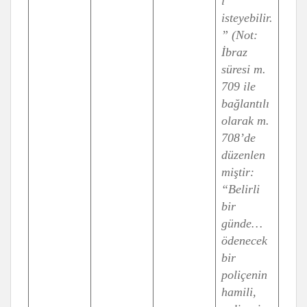
i
isteyebilir.
” (Not:
İbraz
süresi m.
709 ile
bağlantılı
olarak m.
708’de
düzenlen
miştir:
“Belirli
bir
günde…
ödenecek
bir
poliçenin
hamili,