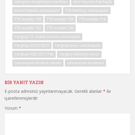
sebepsiz zenginleşme kambiyo
süre kaçırma hak kaybı
ticaret hukuku zamanaşımı
TTK kambiyo zamanaşımı
TTK madde 708
TTK madde 709
TTK madde 714
TTK madde 732
TTK madde 749
Yargıtay 12. Hukuk Dairesi zamanaşımı
Yargıtay 2015/16573
Yargıtay bono zamanaşımı
Yargıtay HGK 2017/746
Yargıtay kambiyo kararı
zamanaşımı kesilme sebebi
zamanaşımı kesilmesi
BIR YANIT YAZIN
E-posta adresiniz yayınlanmayacak.
Gerekli alanlar
*
ile
işaretlenmişlerdir
Yorum
*