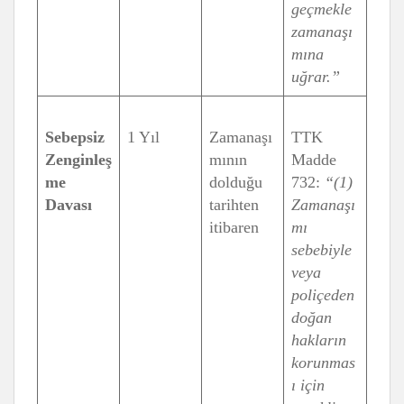
geçmekle
zamanaşı
mına
uğrar.”
Sebepsiz
1 Yıl
Zamanaşı
TTK
Zenginleş
mının
Madde
me
dolduğu
732:
“(1)
Davası
tarihten
Zamanaşı
itibaren
mı
sebebiyle
veya
poliçeden
doğan
hakların
korunmas
ı için