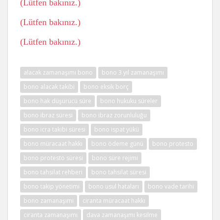
(Lütfen bakınız.)
(Lütfen bakınız.)
(Lütfen bakınız.)
alacak zamanaşımı bono
bono 3 yıl zamanaşımı
bono alacak takibi
bono eksik borç
bono hak düşürücü süre
bono hukuku süreler
bono ibraz süresi
bono ibraz zorunluluğu
bono icra takibi süresi
bono ispat yükü
bono müracaat hakkı
bono ödeme günü
bono protesto
bono protesto süresi
bono süre rejimi
bono tahsilat rehberi
bono tahsilat süresi
bono takip yönetimi
bono usul hataları
bono vade tarihi
bono zamanaşımı
ciranta müracaat hakkı
ciranta zamanaşımı
dava zamanaşımı kesilme