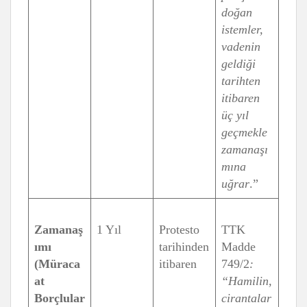
doğan
istemler,
vadenin
geldiği
tarihten
itibaren
üç yıl
geçmekle
zamanaşı
mına
uğrar
.”
Zamanaş
1 Yıl
Protesto
TTK
ımı
tarihinden
Madde
(Müraca
itibaren
749/2
:
at
“Hamilin,
Borçlular
cirantalar