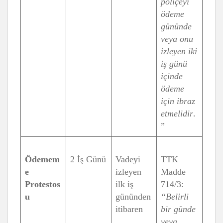
poliçeyi
ödeme
gününde
veya onu
izleyen iki
iş günü
içinde
ödeme
için ibraz
etmelidir
.
”
Ödemem
2 İş Günü
Vadeyi
TTK
e
izleyen
Madde
Protestos
ilk iş
714/3:
u
gününden
“Belirli
itibaren
bir günde
veya