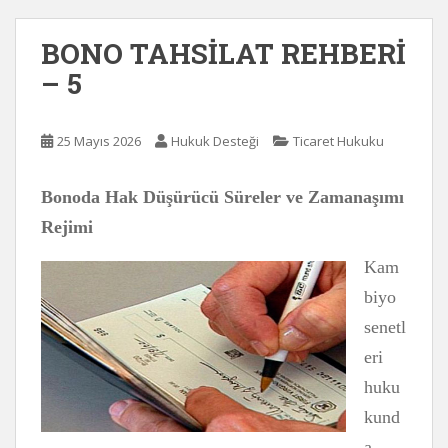
BONO TAHSİLAT REHBERİ
– 5
25 Mayıs 2026
Hukuk Desteği
Ticaret Hukuku
Bonoda Hak Düşürücü Süreler ve Zamanaşımı
Rejimi
Kam
biyo
senetl
eri
huku
kund
a,