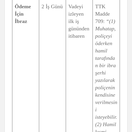
Ödeme
2 İş Günü
Vadeyi
TTK
İçin
izleyen
Madde
İbraz
ilk iş
709:
“(1)
gününden
Muhatap,
itibaren
poliçeyi
öderken
hamil
tarafında
n bir ibra
şerhi
yazılarak
poliçenin
kendisine
verilmesin
i
isteyebilir.
(2) Hamil
kısmi