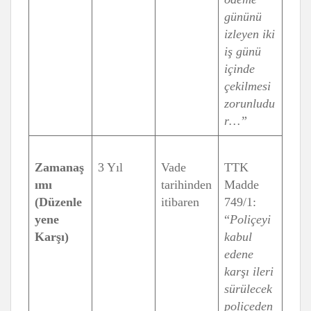
gününü
izleyen iki
iş günü
içinde
çekilmesi
zorunludu
r…”
Zamanaş
3 Yıl
Vade
TTK
ımı
tarihinden
Madde
(Düzenle
itibaren
749/1:
yene
“
Poliçeyi
Karşı)
kabul
edene
karşı ileri
sürülecek
poliçeden