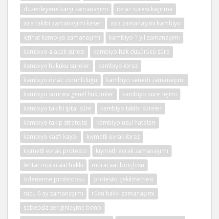
düzenleyene karşı zamanaşımı
ibraz süresi kaçırma
icra takibi zamanaşımı keser
icra zamanaşımı kambiyo
içtihat kambiyo zamanaşımı
kambiyo 1 yıl zamanaşımı
kambiyo alacak süresi
kambiyo hak düşürücü süre
kambiyo hukuku süreler
kambiyo ibraz
kambiyo ibraz zorunluluğu
kambiyo senedi zamanaşımı
kambiyo sonrası genel hükümler
kambiyo süre rejimi
kambiyo takibi iptal süre
kambiyo takibi süreler
kambiyo takip stratejisi
kambiyo usul hataları
kambiyo vasfı kaybı
kıymetli evrak ibraz
kıymetli evrak protesto
kıymetli evrak zamanaşımı
lehtar müracaat hakkı
müracaat borçlusu
ödememe protestosu
protesto çekilmemesi
rücu 6 ay zamanaşımı
rücu hakkı zamanaşımı
sebepsiz zenginleşme bono