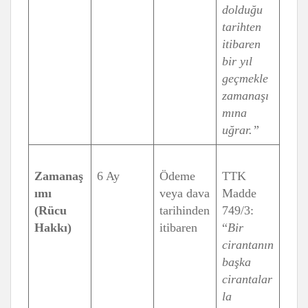
dolduğu
tarihten
itibaren
bir yıl
geçmekle
zamanaşı
mına
uğrar.”
Zamanaş
6 Ay
Ödeme
TTK
ımı
veya dava
Madde
(Rücu
tarihinden
749/3:
Hakkı)
itibaren
“
Bir
cirantanın
başka
cirantalar
la