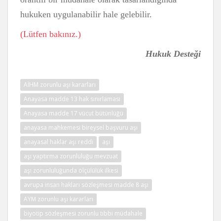
hukuken uygulanabilir hale gelebilir.
(Lütfen bakınız.)
Hukuk Desteği
AİHM zorunlu aşı kararları
Anayasa madde 13 hak sınırlaması
Anayasa madde 17 vücut bütünlüğü
anayasa mahkemesi bireysel başvuru aşı
anayasal haklar aşı reddi
aşı
aşı yaptırma zorunluluğu mevzuat
aşı zorunluluğunda ölçülülük ilkesi
avrupa insan hakları sözleşmesi madde 8 aşı
AYM zorunlu aşı kararları
biyotip sözleşmesi zorunlu tıbbi müdahale