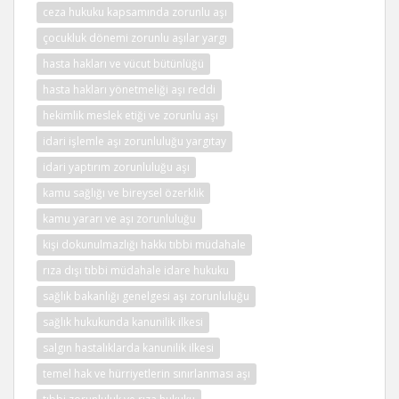
ceza hukuku kapsamında zorunlu aşı
çocukluk dönemi zorunlu aşılar yargı
hasta hakları ve vücut bütünlüğü
hasta hakları yönetmeliği aşı reddi
hekimlik meslek etiği ve zorunlu aşı
idari işlemle aşı zorunluluğu yargıtay
idari yaptırım zorunluluğu aşı
kamu sağlığı ve bireysel özerklik
kamu yararı ve aşı zorunluluğu
kişi dokunulmazlığı hakkı tıbbi müdahale
rıza dışı tıbbi müdahale idare hukuku
sağlık bakanlığı genelgesi aşı zorunluluğu
sağlık hukukunda kanunilik ilkesi
salgın hastalıklarda kanunilik ilkesi
temel hak ve hürriyetlerin sınırlanması aşı