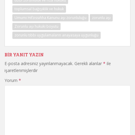
tıbbi zorunluluk ve rıza hukuku
toplumsal bağışıklık ve hukuk
Umumi Hıfzıssıhha Kanunu aşı zorunluluğu
zorunlu aşı
Zorunlu aşı hukuki boyutu
zorunlu tıbbi uygulamaların anayasaya uygunluğu
BIR YANIT YAZIN
E-posta adresiniz yayınlanmayacak.
Gerekli alanlar
*
ile
işaretlenmişlerdir
Yorum
*