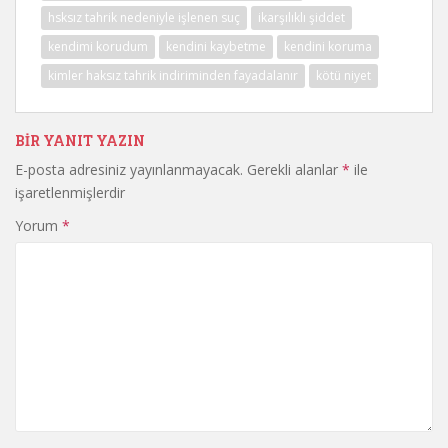
hsksız tahrik nedeniyle işlenen suç
ikarşılıklı şiddet
kendimi korudum
kendini kaybetme
kendini koruma
kimler haksız tahrik indiriminden fayadalanır
kötü niyet
BIR YANIT YAZIN
E-posta adresiniz yayınlanmayacak.
Gerekli alanlar
*
ile
işaretlenmişlerdir
Yorum
*