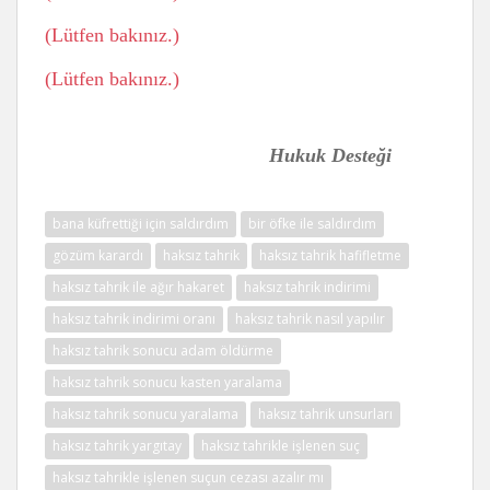
(Lütfen bakınız.)
(Lütfen bakınız.)
Hukuk Desteği
bana küfrettiği için saldırdım
bir öfke ile saldırdım
gözüm karardı
haksız tahrik
haksız tahrik hafifletme
haksız tahrik ile ağır hakaret
haksız tahrik indirimi
haksız tahrik indirimi oranı
haksız tahrik nasıl yapılır
haksız tahrik sonucu adam öldürme
haksız tahrik sonucu kasten yaralama
haksız tahrik sonucu yaralama
haksız tahrik unsurları
haksız tahrik yargıtay
haksız tahrikle işlenen suç
haksız tahrikle işlenen suçun cezası azalır mı